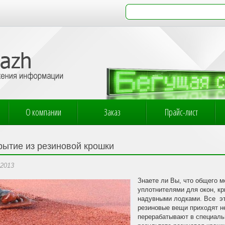
О компании
Заказ
Прайс-лист
рытие из резиновой крошки
.2013
Знаете ли Вы, что общего 
уплотнителями для окон, к
надувными лодками. Все эт
резиновые вещи приходят не
перерабатывают в специаль