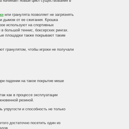
а начинает новый цикл существования в
ки
или гранулята позволяет не загрязнять
 дымом от ее сжигания. Крошка
рое используют на спортивных
 в большой теннис, боксерских рингах.
ые площадки также покрывают таким
ют гранулятом, чтобы игроки не получали
 при падении на такое покрытие меше
так как в процессе эксплуатации
кновенной резиной.
ь упругости и способность не только
этого достаточно посетить один из
алов.