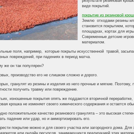
результате резиновая крошк
виде покрытий.
покрытие из резиновой крош
Землю отходами резины или
становится покрытием, кото
площадках, кортах для игры
Современные детские игров
материалом.
льные поля, например, которые покрыты искусственной травой, засыпа
зных повреждений, при падениях в период матча.
у же он так популярен?
рвых, производство его не слишком сложно и дорого.
орых, гранулят из резины и изделия из него прочные и мягкие. Поэтому,
тности получить травму или повреждение.
тьих, изношенные покрытия опять же поддаются вторичной переработке, 
овая крошка не изменяет своего химического содержания и остается обы
дно положительное качество резинового гранулята – это высокая степен
ать падение или удар, но и аммортизировать его.
рести покрытие можно и для своего участка или загородного дома. Для 
маркетов или онлайн ресурсов, занимающихся реализацией этих матери