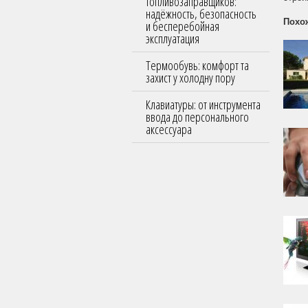
топливозаправщиков:
надёжность, безопасность
Похо
и бесперебойная
эксплуатация
Термообувь: комфорт та
захист у холодну пору
Клавиатуры: от инструмента
ввода до персонального
аксессуара