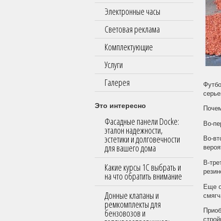
Электронные часы
Световая реклама
Комплектующие
Услуги
Галерея
Футбо
серье
Это интересно
Почем
Фасадные панели Docke:
Во-пе
эталон надежности,
эстетики и долговечности
Во-вт
для вашего дома
вероя
В-тре
Какие курсы 1С выбрать и
резин
на что обратить внимание
Еще о
Донные клапаны и
смягч
ремкомплекты для
бензовозов и
Приоб
строй