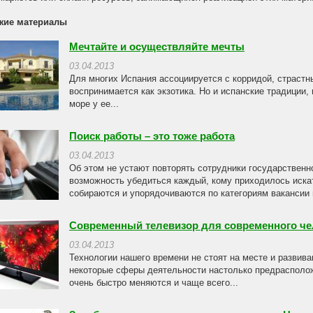
жие материалы
Мечтайте и осуществляйте мечты
03.04.2013
Для многих Испания ассоциируется с корридой, страстны
воспринимается как экзотика. Но и испанские традиции, 
море у ее...
Поиск работы – это тоже работа
03.04.2013
Об этом не устают повторять сотрудники государственн
возможность убедиться каждый, кому приходилось искать
собираются и упорядочиваются по категориям вакансии и
Современный телевизор для современного че
03.04.2013
Технологии нашего времени не стоят на месте и развив
некоторые сферы деятельности настолько предрасполож
очень быстро меняются и чаще всего...