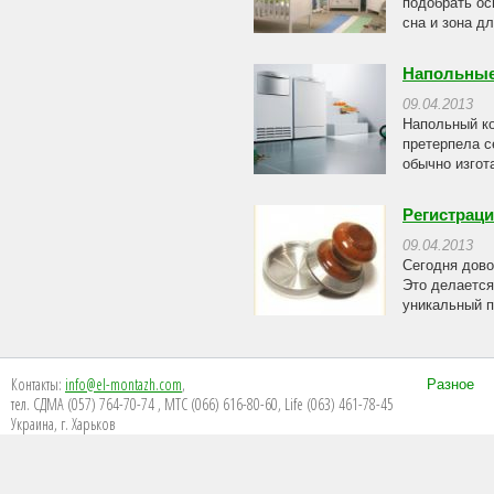
подобрать ос
сна и зона дл
Напольные
09.04.2013
Напольный ко
претерпела с
обычно изгота
Регистрац
09.04.2013
Сегодня дово
Это делается
уникальный п
Контакты:
info@el-montazh.com
,
Разное
тел. СДМА (057) 764-70-74 , МТС (066) 616-80-60, Life (063) 461-78-45
Украина, г. Харьков