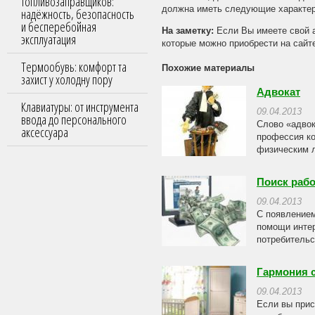
топливозаправщиков:
должна иметь следующие характери
надёжность, безопасность
и бесперебойная
На заметку:
Если Вы имеете свой а
эксплуатация
которые можно приобрести на сайте
Термообувь: комфорт та
Похожие материалы
захист у холодну пору
Адвокат
Клавиатуры: от инструмента
09.04.2013
ввода до персонального
Слово «адвок
аксессуара
профессия ко
физическим л
Поиск рабо
09.04.2013
С появлением
помощи интер
потребительс
Гармония с
09.04.2013
Если вы прис