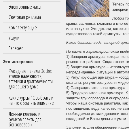
Теперь п
Электронные часы
запорной
Световая реклама
Любой тр
краны, заслонки, клапаны и многое
Комплектующие
или на кухне. Это детали, которы
существовало такой арматуры, то в
Услуги
Какие бывают виды запорной арм
Галерея
По разным характеристикам выде
1) Запорная арматура, которая ис
Это интересно
ремонтных работах. Сюда относятс
2) Защитная арматура – используе
Фасадные панели Docke:
непредвиденных ситуаций в автома
эталон надежности,
3) Регулирующая арматура – коорд
эстетики и долговечности
клапаны, регуляторы уровня жидко
для вашего дома
4) Фазоразделительная арматура –
5) Предохранительная арматура. К
Какие курсы 1С выбрать и
защиты трубопровода и оборудован
на что обратить внимание
Чтобы наша система работала, как
поставщиков, ведь качество не зам
Донные клапаны и
необходимые детали дополнительно
ремкомплекты для
вкладывайте Ваши деньги с умом.
бензовозов и
Запомните, для обеспечения надеж