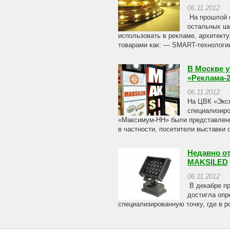
06.11.2012
На прошлой в
остальных ш
использовать в рекламе, архитекту
товарами как: — SMART-технологии
В Москве 
«Реклама-2
06.11.2012
На ЦВК «Эксп
специализиро
«Максимум-НН» были представлены 
в частности, посетители выставки 
Недавно о
MAKSILED
06.11.2012
В декабре пр
достигла опр
специализированную точку, где в р