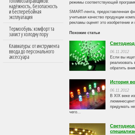
топливозаправщиков:
режимы соответствующей програм
надёжность, безопасность
и бесперебойная
SMART-лента, предоставленная фи
эксплуатация
учитывая качество продукции комп
рекламы оценят это изобретение и 
Термообувь: комфорт та
захист у холодну пору
Похожие статьи
Светодиод
Клавиатуры: от инструмента
ввода до персонального
06.11.2012
аксессуара
Если вы ищет
реализовать 
обратить вни
История в
06.11.2012
В XIX веке и
люминесцентн
придумать не
чего...
Светодиод
специализи