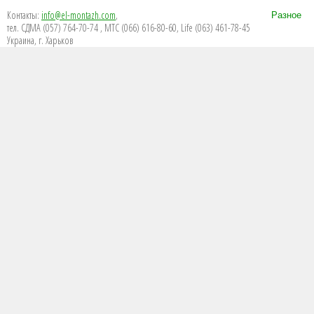
Контакты:
info@el-montazh.com
,
Разное
тел. СДМА (057) 764-70-74 , МТС (066) 616-80-60, Life (063) 461-78-45
Украина, г. Харьков