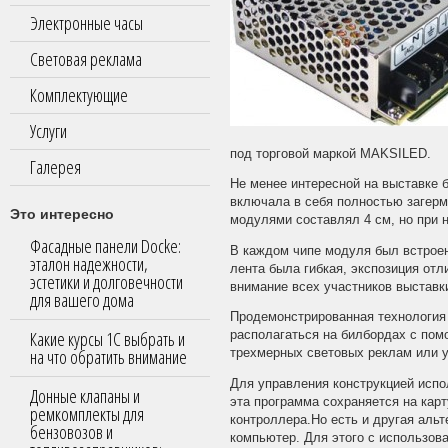
Электронные часы
Световая реклама
Комплектующие
Услуги
под торговой маркой MAKSILED.
Галерея
Не менее интересной на выставке
включала в себя полностью загер
Это интересно
модулями составлял 4 см, но при 
Фасадные панели Docke:
В каждом чипе модуля был встроен
эталон надежности,
лента была гибкая, экспозиция от
эстетики и долговечности
внимание всех участников выставк
для вашего дома
Продемонстрированная технология
Какие курсы 1С выбрать и
располагаться на билбордах с по
на что обратить внимание
трехмерных световых реклам или у
Для управления конструкцией исп
Донные клапаны и
эта программа сохраняется на карт
ремкомплекты для
контроллера.Но есть и другая аль
бензовозов и
компьютер. Для этого с использов