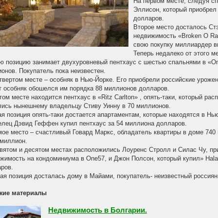
На первом месте, следуя сп
Эллисон, который приобрел
долларов.
Второе место досталось Ст
недвижимость «Broken O Ra
свою покупку миллиардер в
Теперь недалеко от этого м
ю позицию занимает двухуровневый пентхаус с шестью спальнями в «On
онов. Покупатель пока неизвестен.
твертом месте – особняк в Нью-Йорке. Его приобрели российские урож
т особняк обошелся им порядка 88 миллионов долларов.
том месте находится пентхаус в «Ritz Carlton» , опять-таки, который ра
ись нынешнему владельцу Стиву Уинну в 70 миллионов.
я позиция опять-таки достается апартаментам, которые находятся в Нью
лец Дэвид Геффен купил пентхаус за 54 миллиона долларов.
ое место – счастливый Говард Маркс, обладатель квартиры в доме 740
миллион.
вятом и десятом местах расположились Лоуренс Стролл и Силас Чу, пр
жимость на кондоминиума в One57, и Джон Полсон, который купил» Hala
ров.
ая позиция досталась дому в Майами, покупатель- неизвестный россиян
жие материалы
Недвижимость в Болгарии.