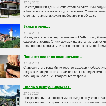
17.04.2013
На сегодняшний день, многие стали покупать или подум
в Болгарии, в основном в курортной зоне. Условия, кот
отвечают самым высоким требованиям и обладают...
Замки в аренду
17.04.2013
Исследователи и эксперты компании EVANS, подобрали
сдаются в аренду. Этими домами являются исторически
либо половина замка, или всего несколько комнат. Целик
Повысят налог на недвижимость
17.04.2013
С апреля этого года Министерство доходов и сборов У
лицам квитанций по платежам на налог на недвижимост
площадью более 120 квадратных метров и...
Вилла в центре Кицбюэля.
17.04.2013
Прекрасная вилла, которая имеет вид на гору Wilder Kai
Построена вилла с применением высокотехнологических