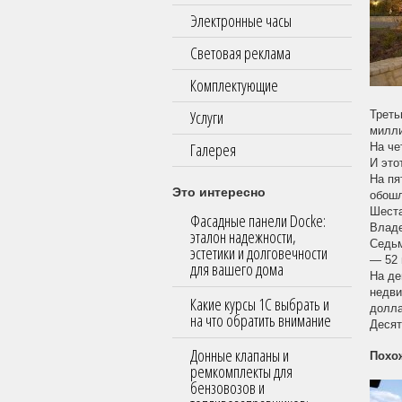
Электронные часы
Световая реклама
Комплектующие
Услуги
Треть
милли
Галерея
На че
И это
На пя
Это интересно
обошл
Шеста
Фасадные панели Docke:
Владе
эталон надежности,
Седьм
эстетики и долговечности
— 52 
для вашего дома
На де
недви
Какие курсы 1С выбрать и
долла
на что обратить внимание
Десят
Донные клапаны и
Похо
ремкомплекты для
бензовозов и