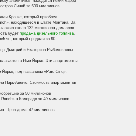
иску аналитиков, находится некий Ларри
 остров Линай за 600 миллионов
энли Кронке, который приобрел
nch», находящееся в штате Монтана. За
ыложил около 132 миллионов долларов.
еста будет
продажа дизельного топлива
.
e57» , который продали за 90
енцы Дмитрий и Екатерина Рыболовлевы.
сполагается в Нью-Йорке. Эти апартаменты
-Йорке, под названием «Parc Cinq».
 на Парк-Авеню. Стоимость апартаментов
иобретшие за 50 миллионов
 Ranch» в Колорадо за 49 миллионов
ин. Цена дома- 47 миллионов.