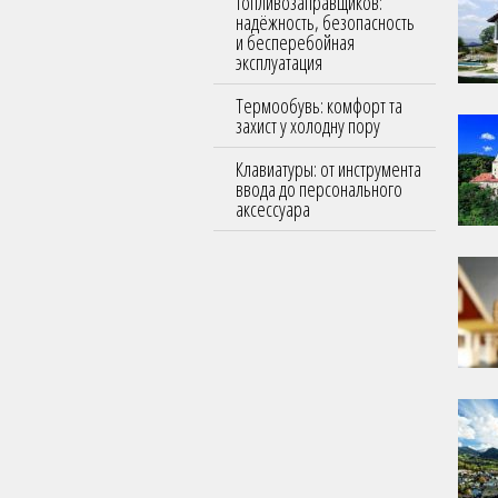
топливозаправщиков:
надёжность, безопасность
и бесперебойная
эксплуатация
Термообувь: комфорт та
захист у холодну пору
Клавиатуры: от инструмента
ввода до персонального
аксессуара