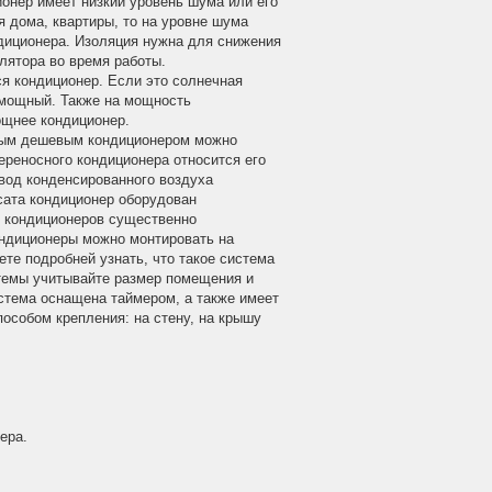
онер имеет низкий уровень шума или его
я дома, квартиры, то на уровне шума
ндиционера. Изоляция нужна для снижения
лятора во время работы.
ся кондиционер. Если это солнечная
 мощный. Также на мощность
ощнее кондиционер.
амым дешевым кондиционером можно
ереносного кондиционера относится его
вод конденсированного воздуха
сата кондиционер оборудован
х кондиционеров существенно
кондиционеры можно монтировать на
те подробней узнать, что такое система
системы учитывайте размер помещения и
стема оснащена таймером, а также имеет
особом крепления: на стену, на крышу
ера.