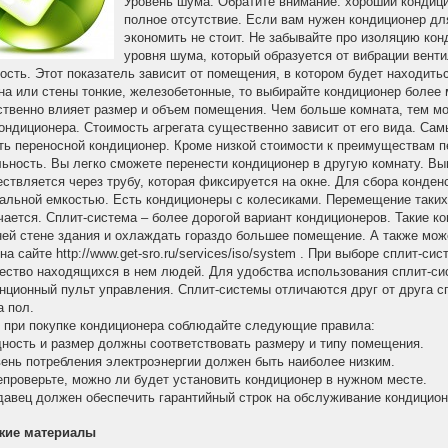
Уровень шума. Обратите внимание: хороший кондици
полное отсутствие. Если вам нужен кондиционер дл
экономить не стоит. Не забывайте про изоляцию ко
уровня шума, который образуется от вибрации венти
сть. Этот показатель зависит от помещения, в котором будет находить
на или стены тонкие, железобетонные, то выбирайте кондиционер более
твенно влияет размер и объем помещения. Чем больше комната, тем м
ондиционера. Стоимость агрегата существенно зависит от его вида. С
ть переносной кондиционер. Кроме низкой стоимости к преимуществам п
ьность. Вы легко сможете перенести кондиционер в другую комнату. Вы
ствляется через трубу, которая фиксируется на окне. Для сбора конден
альной емкостью. Есть кондиционеры с колесиками. Перемещение таки
чается. Сплит-система – более дорогой вариант кондиционеров. Такие 
ей стене здания и охлаждать гораздо большее помещение. А также може
на сайте http://www.get-sro.ru/services/iso/system . При выборе сплит-
ество находящихся в нем людей. Для удобства использования сплит-си
нционный пульт управления. Сплит-системы отличаются друг от друга сп
а пол.
, при покупке кондиционера соблюдайте следующие правила:
ность и размер должны соответствовать размеру и типу помещения.
вень потребления электроэнергии должен быть наиболее низким.
епроверьте, можно ли будет установить кондиционер в нужном месте.
давец должен обеспечить гарантийный строк на обслуживание кондицион
жие материалы