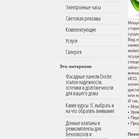
Электронные часы
Световая реклама
Мощно
Комплектующие
сторо
сущес
Услуги
Вид к
назва
Галерея
мобил
осуще
специ
Это интересно
облег
внешн
Фасадные панели Docke:
ИСО, 
эталон надежности,
колич
эстетики и долговечности
диста
для вашего дома
или н
И так
Какие курсы 1С выбрать и
• Мощ
на что обратить внимание
• Уро
• Пер
Донные клапаны и
• Про
ремкомплекты для
бензовозов и
Похо