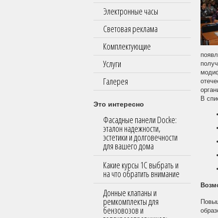
Электронные часы
Световая реклама
Комплектующие
появл
Услуги
получ
модиф
Галерея
отече
орган
В спи
Это интересно
Фасадные панели Docke:
эталон надежности,
эстетики и долговечности
для вашего дома
Какие курсы 1С выбрать и
на что обратить внимание
Возм
Донные клапаны и
ремкомплекты для
Повыш
бензовозов и
образ