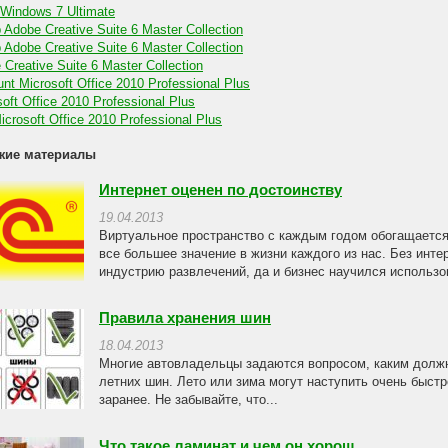
 Windows 7 Ultimate
 Adobe Creative Suite 6 Master Collection
 Adobe Creative Suite 6 Master Collection
Creative Suite 6 Master Collection
nt Microsoft Office 2010 Professional Plus
oft Office 2010 Professional Plus
crosoft Office 2010 Professional Plus
жие материалы
Интернет оценен по достоинству
19.04.2013
Виртуальное пространство с каждым годом обогащаетс
все большее значение в жизни каждого из нас. Без инте
индустрию развлечений, да и бизнес научился использов
Правила хранения шин
18.04.2013
Многие автовладельцы задаются вопросом, каким должн
летних шин. Лето или зима могут наступить очень быст
заранее. Не забывайте, что...
Что такое ламинат и чем он хорош