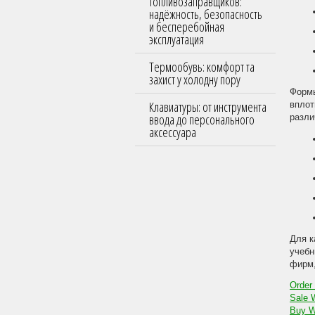
топливозаправщиков:
надёжность, безопасность
и бесперебойная
эксплуатация
Термообувь: комфорт та
захист у холодну пору
Формы
Клавиатуры: от инструмента
вплот
ввода до персонального
разли
аксессуара
Для к
учебн
фирм,
Order
Sale 
Buy W