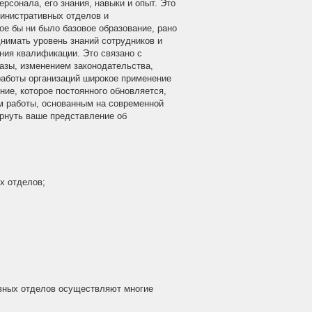
рсонала, его знания, навыки и опыт. Это
министративных отделов и
ое бы ни было базовое образование, рано
нимать уровень знаний сотрудников и
ния квалификации. Это связано с
азы, изменением законодательства,
 работы организаций широкое применение
ие, которое постоянного обновляется,
м работы, основанным на современной
рнуть ваше представление об
х отделов;
вных отделов осуществляют многие