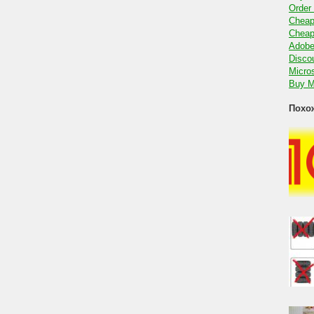
Order
Cheap
Cheap
Adobe 
Discou
Micros
Buy Mi
Похо