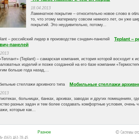
18.04.2013
Ламинатное покрытие – относительно новое слово в обл
то, что этому материалу совсем немного лет, он уже ши
покрытий. Это неудивительно, потому...
Teplant – 
вич-панелей
.2013
Теплант» (Teplant) – самарская компания, история которой восходит к 
аловатных изделий и позже созданной на его базе компании «Термостеп
гим больше года назад,...
Мобильные стеллажи архивно
.2013
лиотеках, больницах, банках, архивах, заводах и других помещениях, г
ство разных задач и тем более создавать комфортные условия, очень 
ажи, которые как...
© Системы ото
Разное
ife (063) 461-78-45