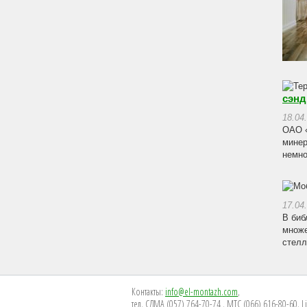
сэнд
18.04
ОАО «
минер
немно
17.04
В биб
множе
стелл
Контакты:
info@el-montazh.com
,
тел. СДМА (057) 764-70-74 , МТС (066) 616-80-60, L