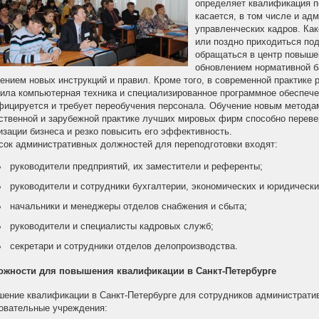
определяет квалификация пе
касается, в том числе и ад
управленческих кадров. Как
или поздно приходиться под
обращаться в центр повыше
обновлением нормативной б
ением новых инструкций и правил. Кроме того, в современной практике
ила компьютерная техника и специализированное программное обеспечен
ицируется и требует переобучения персонала. Обучение новым метода
ственной и зарубежной практике лучших мировых фирм способно переве
изации бизнеса и резко повысить его эффективность.
сок административных должностей для переподготовки входят:
руководители предприятий, их заместители и референты;
руководители и сотрудники бухгалтерии, экономических и юридически
начальники и менеджеры отделов снабжения и сбыта;
руководители и специалисты кадровых служб;
секретари и сотрудники отделов делопроизводства.
ожности для повышения квалификации в Санкт-Петербурге
ение квалификации в Санкт-Петербурге для сотрудников администрати
овательные учреждения: