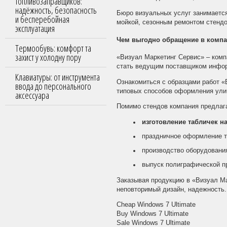
топливозаправщиков:
надёжность, безопасность
Бюро визуальных услуг занимается
и бесперебойная
мойкой, сезонным ремонтом стенд
эксплуатация
Чем выгодно обращение в комп
Термообувь: комфорт та
захист у холодну пору
«Визуал Маркетинг Сервис» – комп
стать ведущим поставщиком инфо
Клавиатуры: от инструмента
Ознакомиться с образцами работ «
ввода до персонального
типовых способов оформления улич
аксессуара
Помимо стендов компания предлага
изготовление табличек на
праздничное оформление т
производство оборудования
выпуск полиграфической п
Заказывая продукцию в «Визуал Ма
неповторимый дизайн, надежность.
Cheap Windows 7 Ultimate
Buy Windows 7 Ultimate
Sale Windows 7 Ultimate