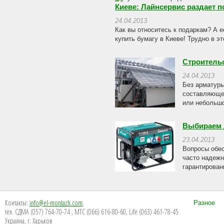
Киеве: Лайнсервис раздает п
24.04.2013
Как вы относитесь к подаркам? А е
купить бумагу в Киеве! Трудно в эт
Строительс
24.04.2013
Без арматуры
составляющей
или небольшо
Выбираем 
23.04.2013
Вопросы обес
часто надежн
гарантирован
Контакты:
info@el-montazh.com
,
Разное
тел. СДМА (057) 764-70-74 , МТС (066) 616-80-60, Life (063) 461-78-45
Украина, г. Харьков