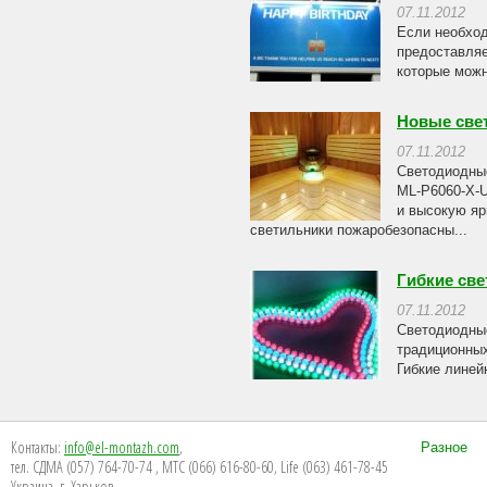
07.11.2012
Если необхо
предоставляе
которые можн
Новые све
07.11.2012
Светодиодные
ML-P6060-X-U
и высокую яр
светильники пожаробезопасны...
Гибкие св
07.11.2012
Светодиодные
традиционных
Гибкие линей
Контакты:
info@el-montazh.com
,
Разное
тел. СДМА (057) 764-70-74 , МТС (066) 616-80-60, Life (063) 461-78-45
Украина, г. Харьков