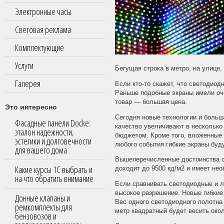
Электронные часы
Световая реклама
Комплектующие
Услуги
Бегущая строка в метро, на улице,
Галерея
Если кто-то скажет, что светодиод
Раньше подобные экраны имели оче
товар — большая цена.
Это интересно
Сегодня новые технологии и больш
Фасадные панели Docke:
качество увеличивают в несколько
эталон надежности,
бюджетом. Кроме того, вложенные 
эстетики и долговечности
любого события гибкие экраны буд
для вашего дома
Вышеперечисленные достоинства св
Какие курсы 1С выбрать и
доходит до 9500 кд/м2 и имеет не
на что обратить внимание
Если сравнивать светодиодные и 
высокое разрешение. Новые гибкие
Донные клапаны и
Вес одного светодиодного полотна
ремкомплекты для
метр квадратный будет весить окол
бензовозов и