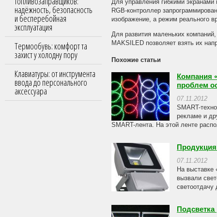
топливозаправщиков:
Для управления гибкими экранами
надёжность, безопасность
RGB-контроллер запрограммирован
и бесперебойная
изображение, а режим реального в
эксплуатация
Для развития маленьких компаний,
MAKSILED позволяет взять их напр
Термообувь: комфорт та
захист у холодну пору
Похожие статьи
Клавиатуры: от инструмента
Компания 
ввода до персонального
проблем о
аксессуара
07.11.2012
SMART-технол
рекламе и др
SMART-лента. На этой ленте распол
Продукция
07.11.2012
На выставке 
вызвали свет
светоотдачу 
Подсветка