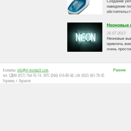
Создание уют
наведение по
обстоятельст
Неоновые 
26.07.2013
Неоновые выв
привлечь вни
очень просто
Контакты:
info@el-montazh.com
,
Разное
тел. СДМА (057) 764-70-74 , МТС (066) 616-80-60, Life (063) 461-78-45
Украина, г. Харьков