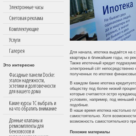
Электронные часы
Световая реклама
Комплектующие
Услуги
Галерея
Для начала, ипотека выдаётся на с
квартиры в ближайшие годы, но ре
Также ипотечный кредит подразуме
Это интересно
электронный сёт непосредственно 
Фасадные панели Docke:
полученных по ипотеке финансовых
эталон надежности,
В каждом банке ипотека кредитует
эстетики и долговечности
обществу под более низкий процен
для вашего дома
которые считаются остро нуждающ
условиях, например, под меньший 
Какие курсы 1С выбрать и
подобные.
на что обратить внимание
В наше время ипотека настолько п
самостоятельно. Хотя возможности
Донные клапаны и
возможность самостоятельного при
ремкомплекты для
бензовозов и
Похожие материалы