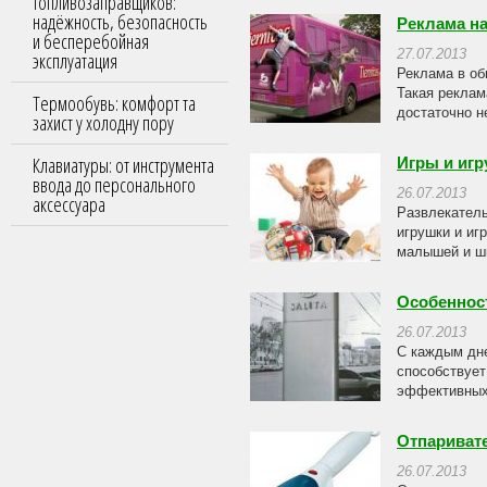
топливозаправщиков:
надёжность, безопасность
Реклама на
и бесперебойная
27.07.2013
эксплуатация
Реклама в об
Такая реклам
Термообувь: комфорт та
достаточно н
захист у холодну пору
Клавиатуры: от инструмента
Игры и игр
ввода до персонального
26.07.2013
аксессуара
Развлекатель
игрушки и иг
малышей и шк
Особенност
26.07.2013
С каждым дне
способствует
эффективных 
Отпариват
26.07.2013