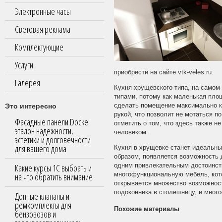
Электронные часы
Световая реклама
Комплектующие
Услуги
приобрести на сайте vtk-veles.ru.
Галерея
Кухня хрущевского типа, на самом
типами, потому как маленькая пло
Это интересно
сделать помещение максимально ко
рукой, что позволит не мотаться по
Фасадные панели Docke:
отметить о том, что здесь также н
эталон надежности,
человеком.
эстетики и долговечности
для вашего дома
Кухня в хрущевке станет идеальны
образом, появляется возможность
одним привлекательным достоинств
Какие курсы 1С выбрать и
многофункциональную мебель, кото
на что обратить внимание
открывается множество возможност
подоконника в столешницу, и много
Донные клапаны и
ремкомплекты для
Похожие материалы
бензовозов и