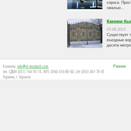
спроса. Прос
эмалью...
Какими бы
03.08.2013
Существует т
въездные вор
десяти метров
Контакты:
info@el-montazh.com
,
Разное
тел. СДМА (057) 764-70-74 , МТС (066) 616-80-60, Life (063) 461-78-45
Украина, г. Харьков