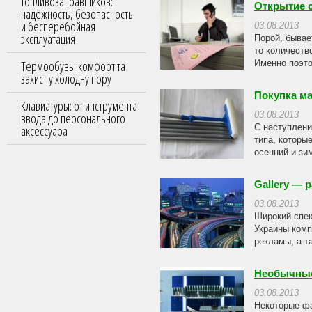
топливозаправщиков:
Открытие с
надёжность, безопасность
и бесперебойная
03.08.2013
эксплуатация
Порой, бывае
то количеств
Термообувь: комфорт та
Именно поэто
захист у холодну пору
Покупка м
Клавиатуры: от инструмента
ввода до персонального
03.08.2013
аксессуара
С наступлени
типа, которы
осенний и зи
Gallery — 
03.08.2013
Широкий спек
Украины комп
рекламы, а т
Необычные
03.08.2013
Некоторые фа