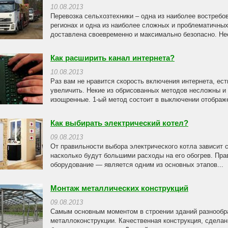
10.08.2013
Перевозка сельхозтехники – одна из наиболее востребо
регионах и одна из наиболее сложных и проблематичных
доставлена своевременно и максимально безопасно. Нео
Как расширить канал интернета?
10.08.2013
Раз вам не нравится скорость включения интернета, ес
увеличить. Некие из обрисованных методов несложны и
изощренные. 1-ый метод состоит в выключении отображе
Как выбирать электрический котел?
09.08.2013
От правильности выбора электрического котла зависит 
насколько будут большими расходы на его обогрев. Пр
оборудование — является одним из основных этапов...
Монтаж металлических конструкций
09.08.2013
Самым основным моментом в строении зданий разнообра
металлоконструкции. Качественная конструкция, сделан