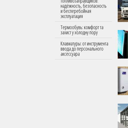
топливозаправщиков:
надёжность, безопасность
и бесперебойная
эксплуатация
Термообувь: комфорт та
захист у холодну пору
Клавиатуры: от инструмента
ввода до персонального
аксессуара