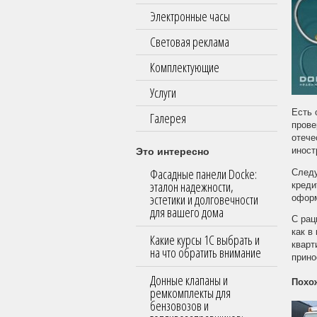
Электронные часы
Световая реклама
Комплектующие
Услуги
Есть 
Галерея
прове
отече
Это интересно
иност
Фасадные панели Docke:
Следу
эталон надежности,
креди
эстетики и долговечности
оформ
для вашего дома
С рац
как в
Какие курсы 1С выбрать и
кварт
на что обратить внимание
прино
Донные клапаны и
Похо
ремкомплекты для
бензовозов и