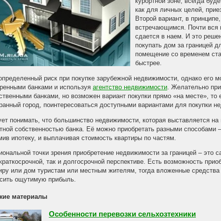
курортной зоне, всегда буд
как для личных целей, приез
Второй вариант, в принципе
встречающимся. Почти вся
сдается в наем. И это реше
покупать дом за границей д
помещение со временем стар
быстрее.
определенный риск при покупке зарубежной недвижимости, однако его м
ренными банками и используя
агентство недвижимости
. Желательно при
ственными банками, но возможен вариант покупки прямо «на месте», то 
ранный город, поинтересоваться доступными вариантами для покупки не
ет понимать, что большинство недвижимости, которая выставляется на
тной собственностью банка. Её можно приобретать разными способами – 
ив ипотеку, и выплачивая стоимость квартиры по частям.
иональной точки зрения приобретение недвижимости за границей – это 
 краткосрочной, так и долгосрочной перспективе. Есть возможность прио
иру или дом туристам или местным жителям, тогда вложенные средства 
сить ощутимую прибыль.
жие материалы
Особенности перевозки сельхозтехники