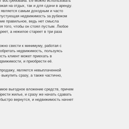
ет востребована. Её можно использовать
жая на отдых, так и для сдачи в аренду.
, является самым доходным и часто
 пустующая недвижимость за рубежом
ние правильное, ведь нет смысла
ля того, чтобы он стоял пустым. Любое
еет, а нежилое стареет в три раза
ожно свести к минимуму, работая с
обретать недвижимость, пользуясь
есть клиент может приехать в
движимости, и приобрести её.
 продажу, является невыплаченной
выкупить сразу, а также частично,
самое выгодное вложение средств, причем
брести жилье, и сразу же начать сдавать
быстро вернутся, и недвижимость начнет