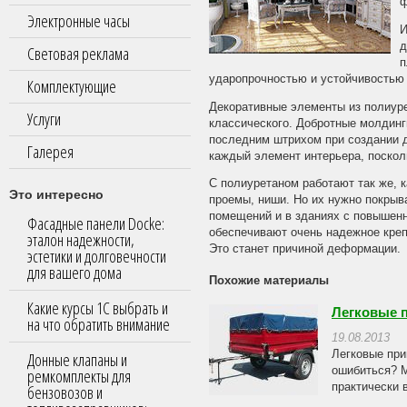
ф
Электронные часы
И
д
Световая реклама
п
ударопрочностью и устойчивостью 
Комплектующие
Декоративные элементы из полиуре
Услуги
классического. Добротные молдинг
последним штрихом при создании 
Галерея
каждый элемент интерьера, посколь
С полиуретаном работают так же, к
Это интересно
проемы, ниши. Но их нужно покрыв
помещений и в зданиях с повышенн
Фасадные панели Docke:
обеспечивают очень надежное креп
эталон надежности,
Это станет причиной деформации.
эстетики и долговечности
для вашего дома
Похожие материалы
Какие курсы 1С выбрать и
Легковые 
на что обратить внимание
19.08.2013
Легковые при
Донные клапаны и
ошибиться? М
ремкомплекты для
практически в
бензовозов и