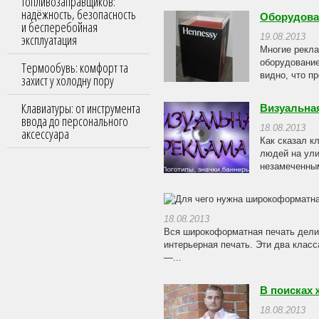
топливозаправщиков:
надёжность, безопасность
Оборудова
и бесперебойная
эксплуатация
19.08.2013
Многие рекла
оборудование
Термообувь: комфорт та
видно, что п
захист у холодну пору
Клавиатуры: от инструмента
Визуальна
ввода до персонального
18.08.2013
аксессуара
Как сказал к
людей на ули
незамеченным
18.08.2013
Вся широкоформатная печать делит
интерьерная печать. Эти два клас
—...
В поисках
18.08.2013