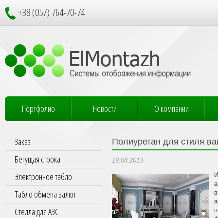
+38 (057) 764-70-74
Портфолио
Новости
О компании
Заказ
Полиуретан для стиля ва
Бегущая строка
19.08.2013
Электронное табло
И
а
Табло обмена валют
в
а
Стелла для АЗС
п