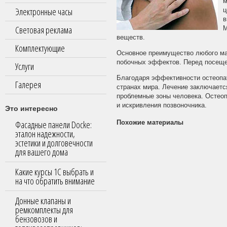
м
Электронные часы
ц
в
Световая реклама
М
веществ.
Комплектующие
Основное преимущество любого мас
побочных эффектов. Перед посеще
Услуги
Благодаря эффективности остеопа
Галерея
странах мира. Лечение заключаетс
проблемные зоны человека. Остео
и искривления позвоночника.
Это интересно
Фасадные панели Docke:
Похожие материалы
эталон надежности,
эстетики и долговечности
для вашего дома
Какие курсы 1С выбрать и
на что обратить внимание
Донные клапаны и
ремкомплекты для
бензовозов и