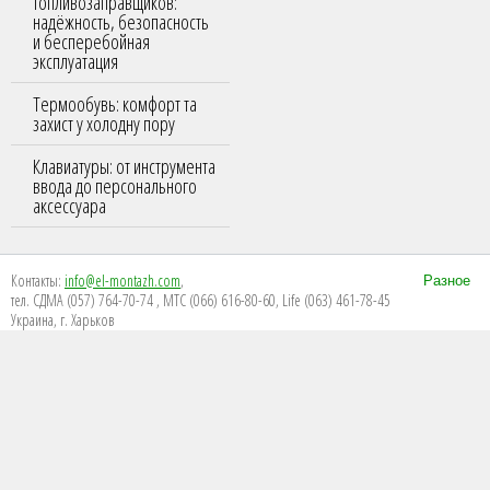
топливозаправщиков:
надёжность, безопасность
и бесперебойная
эксплуатация
Термообувь: комфорт та
захист у холодну пору
Клавиатуры: от инструмента
ввода до персонального
аксессуара
Контакты:
info@el-montazh.com
,
Разное
тел. СДМА (057) 764-70-74 , МТС (066) 616-80-60, Life (063) 461-78-45
Украина, г. Харьков