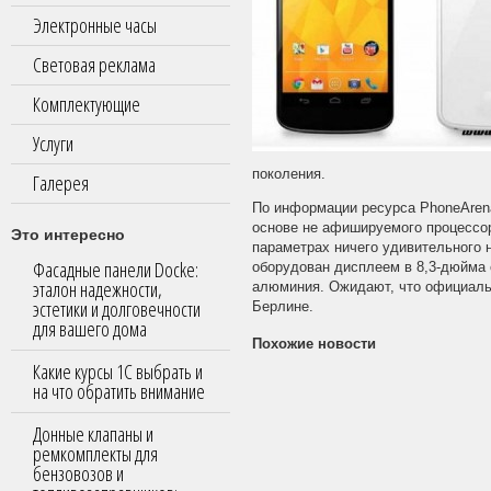
Электронные часы
Световая реклама
Комплектующие
Услуги
поколения.
Галерея
По информации ресурса PhoneArena
основе не афишируемого процессор
Это интересно
параметрах ничего удивительного 
Фасадные панели Docke:
оборудован дисплеем в 8,3-дюйма 
эталон надежности,
алюминия. Ожидают, что официальн
эстетики и долговечности
Берлине.
для вашего дома
Похожие новости
Какие курсы 1С выбрать и
на что обратить внимание
Донные клапаны и
ремкомплекты для
бензовозов и