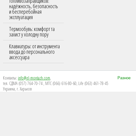
топливозаправщиков:
надёжность, безопасность
и бесперебойная
эксплуатация
Термообувь: комфорт та
захист у холодну пору
Клавиатуры: от инструмента
ввода до персонального
аксессуара
Контакты:
info@el-montazh.com
,
Разное
тел. СДМА (057) 764-70-74 , МТС (066) 616-80-60, Life (063) 461-78-45
Украина, г. Харьков