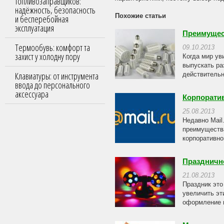
топливозаправщиков:
надёжность, безопасность
Похожие статьи
и бесперебойная
эксплуатация
Преимущес
Термообувь: комфорт та
09.10.2013
захист у холодну пору
Когда мир ув
выпускать ра
Клавиатуры: от инструмента
действительн
ввода до персонального
аксессуара
Корпоратив
25.08.2013
Недавно Mail
преимущества
корпоративно
Праздничн
21.08.2013
Праздник это
увеличить эт
оформление н