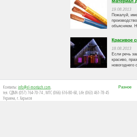
Материал 
19.08.2013
Пожалуй, име
производство
объясняем. Н
Красивое 
18.08.2013
Если речь за
красиво, пра
новогоднего 
Контакты:
info@el-montazh.com
,
Разное
тел. СДМА (057) 764-70-74 , МТС (066) 616-80-60, Life (063) 461-78-45
Украина, г. Харьков