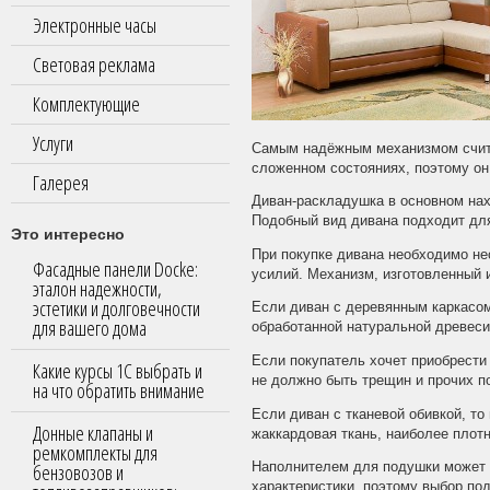
Электронные часы
Световая реклама
Комплектующие
Услуги
Самым надёжным механизмом счита
сложенном состояниях, поэтому он
Галерея
Диван-раскладушка в основном нах
Подобный вид дивана подходит для
Это интересно
При покупке дивана необходимо не
Фасадные панели Docke:
усилий. Механизм, изготовленный 
эталон надежности,
эстетики и долговечности
Если диван с деревянным каркасом
для вашего дома
обработанной натуральной древеси
Если покупатель хочет приобрести
Какие курсы 1С выбрать и
не должно быть трещин и прочих п
на что обратить внимание
Если диван с тканевой обивкой, т
Донные клапаны и
жаккардовая ткань, наиболее плот
ремкомплекты для
бензовозов и
Наполнителем для подушки может б
характеристики, поэтому выбор по