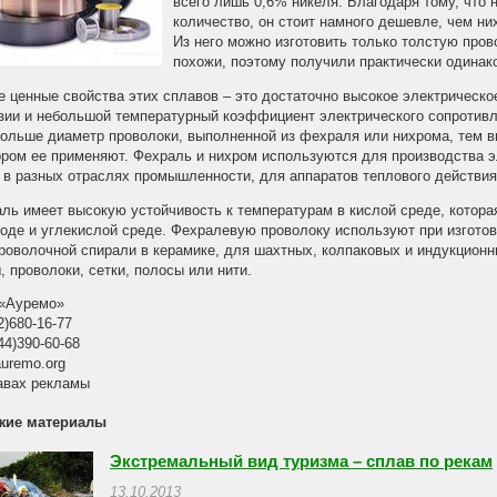
всего лишь 0,6% никеля. Благодаря тому, что
количество, он стоит намного дешевле, чем н
Из него можно изготовить только толстую про
похожи, поэтому получили практически одинак
 ценные свойства этих сплавов – это достаточно высокое электрическо
зии и небольшой температурный коэффициент электрического сопротивле
ольше диаметр проволоки, выполненной из фехраля или нихрома, тем в
ором ее применяют. Фехраль и нихром используются для производства 
 в разных отраслях промышленности, для аппаратов теплового действия
ль имеет высокую устойчивость к температурам в кислой среде, которая
оде и углекислой среде. Фехралевую проволоку используют при изгото
роволочной спирали в керамике, для шахтных, колпаковых и индукционн
, проволоки, сетки, полосы или нити.
«Ауремо»
2)680-16-77
44)390-60-68
uremo.org
авах рекламы
жие материалы
Экстремальный вид туризма – сплав по рекам
13.10.2013