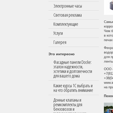
Электронные часы
Световая реклама
Самые
Комплектующие
корро
Чем б
Услуги
в кот
печах
Галерея
Фехра
водор
Это интересно
для п
Фасадные панели Docke:
ленты
эталон надежности,
ООО 
эстетики и долговечности
+7(81
для вашего дома
+38(0
www.a
Какие курсы 1С выбрать и
на пр
на что обратить внимание
Похо
Донные клапаны и
ремкомплекты для
бензовозов и