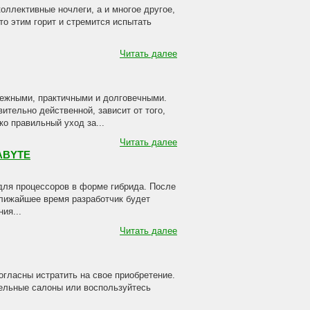
коллективные ночлеги, а и многое другое,
то этим горит и стремится испытать
Читать далее
ежными, практичными и долговечными.
ительно действенной, зависит от того,
ко правильный уход за...
Читать далее
GABYTE
для процессоров в форме гибрида. После
ближайшее время разработчик будет
ия...
Читать далее
огласны истратить на свое приобретение.
ельные салоны или воспользуйтесь