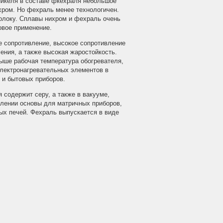
 никеля в составе фкехраля небольшое
ихром. Но фехраль менее технологичен.
волоку. Сплавы нихром и фехраль очень
овое применение.
е сопротивление, высокое сопротивление
ния, а также высокая жаростойкость.
ыше рабочая температура обогревателя,
электронагревательных элементов в
 и бытовых приборов.
 содержит серу, а также в вакууме,
влении основы для матричных приборов,
ых печей. Фехраль выпускается в виде