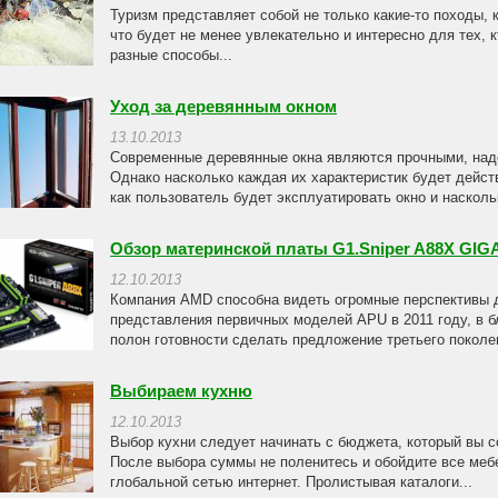
Туризм представляет собой не только какие-то походы, 
что будет не менее увлекательно и интересно для тех, к
разные способы...
Уход за деревянным окном
13.10.2013
Современные деревянные окна являются прочными, над
Однако насколько каждая их характеристик будет действ
как пользователь будет эксплуатировать окно и насколь
Обзор материнской платы G1.Sniper A88X GI
12.10.2013
Компания AMD способна видеть огромные перспективы 
представления первичных моделей APU в 2011 году, в 
полон готовности сделать предложение третьего поколен
Выбираем кухню
12.10.2013
Выбор кухни следует начинать с бюджета, который вы с
После выбора суммы не поленитесь и обойдите все меб
глобальной сетью интернет. Пролистывая каталоги...