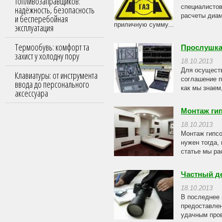
топливозаправщиков:
специалистов
надёжность, безопасность
расчеты диам
и бесперебойная
приличную сумму...
эксплуатация
Термообувь: комфорт та
Прослушка
захист у холодну пору
18.10.2013
Для осуществ
Клавиатуры: от инструмента
соглашение п
ввода до персонального
как мы знаем
аксессуара
Монтаж ги
18.10.2013
Монтаж гипсо
нужен тогда,
статье мы ра
Частный д
18.10.2013
В последнее 
предоставлен
удачным пров