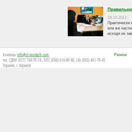
Правильно
18.10.2013
Практически 
или же частн
исходя их за
Контакты:
info@el-montazh.com
,
Разное
тел. СДМА (057) 764-70-74 , МТС (066) 616-80-60, Life (063) 461-78-45
Украина, г. Харьков