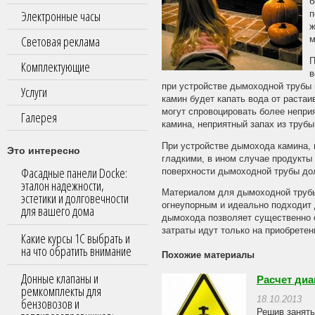
б
Электронные часы
п
ж
Световая реклама
м
П
Комплектующие
в
при устройстве дымоходной трубы 
Услуги
камин будет капать вода от раста
могут спровоцировать более непри
Галерея
камина, неприятный запах из трубы
При устройстве дымохода камина, 
Это интересно
гладкими, в ином случае продукты 
Фасадные панели Docke:
поверхности дымоходной трубы до
эталон надежности,
Материалом для дымоходной трубы 
эстетики и долговечности
огнеупорным и идеально подходит 
для вашего дома
дымохода позволяет существенно с
затраты идут только на приобретен
Какие курсы 1С выбрать и
на что обратить внимание
Похожие материалы
Донные клапаны и
Расчет диа
ремкомплекты для
18.10.2013
бензовозов и
Решив занять