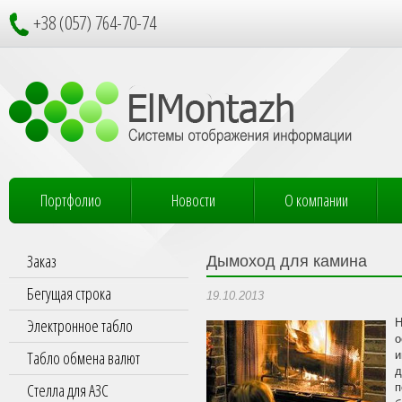
+38 (057) 764-70-74
Портфолио
Новости
О компании
Заказ
Дымоход для камина
Бегущая строка
19.10.2013
Электронное табло
Н
о
Табло обмена валют
и
д
Стелла для АЗС
п