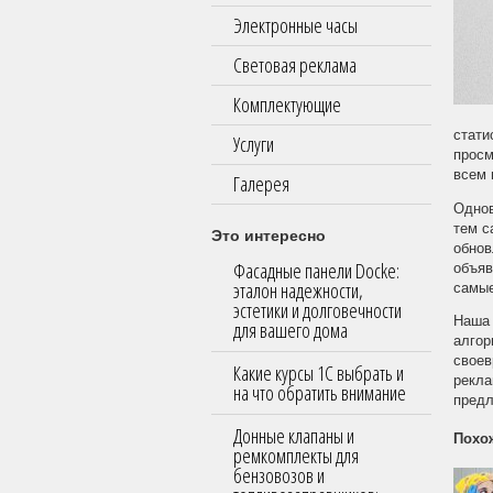
Электронные часы
Световая реклама
Комплектующие
стати
Услуги
просм
всем 
Галерея
Однов
тем с
Это интересно
обнов
Фасадные панели Docke:
объяв
эталон надежности,
самые
эстетики и долговечности
Наша 
для вашего дома
алгор
своев
Какие курсы 1С выбрать и
рекла
на что обратить внимание
пред
Донные клапаны и
Похо
ремкомплекты для
бензовозов и