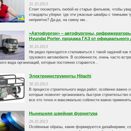
31.10.2013
Стоит посмотреть любой из старых фильмов, чтобы уви
стандарты уборки: где эти ужасные швабры с темными тр
неприятно? Да-да, на смену им...
«Автофургон» – автофургоны, рефрижераторы,
Hyundai Porter, продажа ГАЗ от официального
30.10.2013
Не редко приходится сталкиваться с такой задачей как 
грузового автомобиля. В особенности, очень часто встр
вого вида организаций, которые постоянно стараются...
Электроинструменты Hitachi
30.10.2013
В процессе строительного вида работ, особенно важно 
которые позволят организовать быстрое строительство 
все это точно и максимально соблюсти важно применять 
Нынешняя швейная фурнитура
29.10.2013
Особенные образы, какие формируются дизайнерами, со