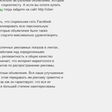
ительно актуальные объявления, которые
соцконтексту. А если вы хотите купить
ры
тогда зайдите на сайт http://sber-
ь, что социальная сеть Facebook
нализировать всю персональную
которые объявления были также
т соцсети максимально удовлетворять
зличных рекламных показов в лентах,
работаем над определенными
ь релевантность и общее качество
начает, что интернет-маркетологи в
антов по распространению рекламы.
антные объявления. Все наши улучшенные
 этом передавать им рекламу грамотно и
 как он гарантирует, что все их
 в большей степени заинтересованы