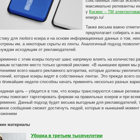
собственных лентах исключ
максимально релевантны их 
у
Космос – ТМ электротова
energo.ru/
Также весьма важно отметит
предполагает собирать и а
стику для любого юзера и на основе информационных данных о том, не
отрены им, а некоторые скрыты из ленты. Аналогичный подход позволи
нуждам исходящим от рекламодателей.
ременно с этим юзеры получат шанс напрямую влиять на количество ра
амым оставляя место только целевой рекламе. «В нынешнее время мы 
лениями всего нашего рекламного алгоритма, которые должны увеличит
лений, которые юзеры видят в собственных лентах. Это прежде всего оз
 ближайшие недели способны начать применять несколько разных вари
единая цель – убедится в том, что юзеры транслируются самые релев
итмы помогают таргетировать фирмам на правильных юзеров и при всем
ременно. Данный подход будет весьма выгодным для рекламодателей, так
мное сообщение сможет достигнуть людей, которые в нынешний момент
ложением
жие материалы
Уборка в третьем тысячелетии