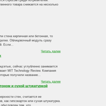
тся спросом среди потребителей.
твенного товара снижается на несколько
и стена кирпичная или бетонная, то
тделке. Облицовочный модуль сразу
. Если...
Читать далее
к
оцсетью, сейчас углубленно занимается
вает MIT Technology Review. Компания
оторые получили название...
Читать далее
тоном и сухой штукатуркой
ерхности стен, считается ее
, как гипсокартон или сухая штукатурка.
обусловлен тем, что...