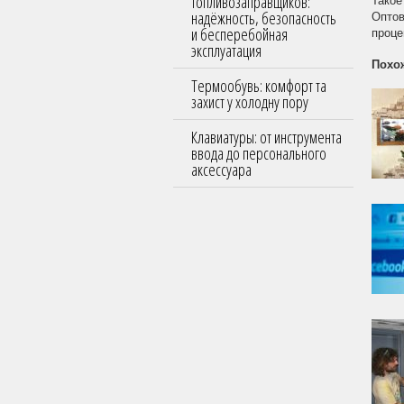
топливозаправщиков:
Такое
надёжность, безопасность
Оптов
и бесперебойная
проце
эксплуатация
Похо
Термообувь: комфорт та
захист у холодну пору
Клавиатуры: от инструмента
ввода до персонального
аксессуара