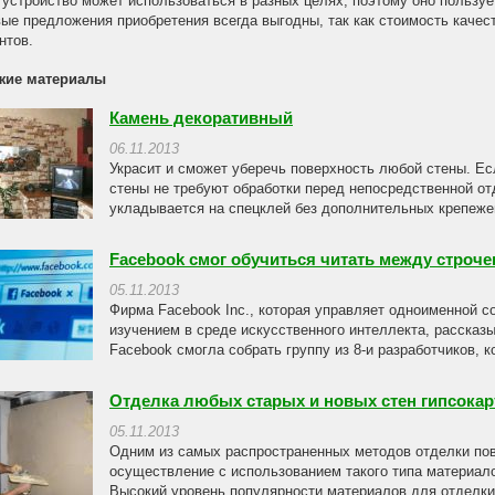
 устройство может использоваться в разных целях, поэтому оно пользуе
ые предложения приобретения всегда выгодны, так как стоимость качес
нтов.
жие материалы
Камень декоративный
06.11.2013
Украсит и сможет уберечь поверхность любой стены. Есл
стены не требуют обработки перед непосредственной о
укладывается на спецклей без дополнительных крепежей
Facebook смог обучиться читать между строче
05.11.2013
Фирма Facebook Inc., которая управляет одноименной с
изучением в среде искусственного интеллекта, рассказы
Facebook смогла собрать группу из 8-и разработчиков, к
Отделка любых старых и новых стен гипсокар
05.11.2013
Одним из самых распространенных методов отделки пов
осуществление с использованием такого типа материалов
Высокий уровень популярности материалов для отделки 