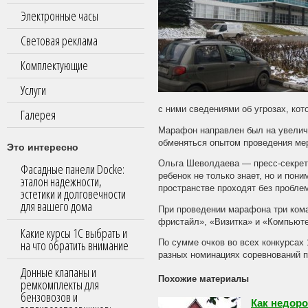
Электронные часы
Световая реклама
Комплектующие
Услуги
с ними сведениями об угрозах, кот
Галерея
Марафон направлен был на увелич
обменяться опытом проведения мер
Это интересно
Ольга Шеволдаева — пресс-секрет
Фасадные панели Docke:
ребенок не только знает, но и пон
эталон надежности,
пространстве проходят без пробле
эстетики и долговечности
для вашего дома
При проведении марафона три кома
фристайл», «Визитка» и «Компьюте
Какие курсы 1С выбрать и
на что обратить внимание
По сумме очков во всех конкурсах
разных номинациях соревнований п
Донные клапаны и
Похожие материалы
ремкомплекты для
бензовозов и
Как недор