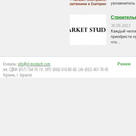
увлажнитель 
Строитель
30.05.2013
Каждый челов
приобрести н
что...
Контакты:
info@el-montazh.com
,
Разное
тел. СДМА (057) 764-70-74 , МТС (066) 616-80-60, Life (063) 461-78-45
Украина, г. Харьков