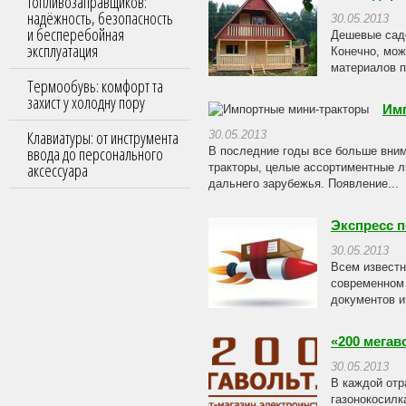
топливозаправщиков:
надёжность, безопасность
30.05.2013
и бесперебойная
Дешевые садо
эксплуатация
Конечно, мож
материалов п
Термообувь: комфорт та
захист у холодну пору
Им
Клавиатуры: от инструмента
30.05.2013
ввода до персонального
В последние годы все больше вним
аксессуара
тракторы, целые ассортиментные л
дальнего зарубежья. Появление...
Экспресс п
30.05.2013
Всем известн
современном 
документов и
«200 мегав
30.05.2013
В каждой отр
газонокосилк