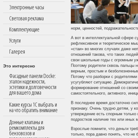
Электронные часы
Световая реклама
Комплектующие
норм, ценностей, подражательност
А вот в интеллектуальной сфере с
Услуги
рефлексивное и теоретическое мы
«стаи» во многих случаях даже неп
Галерея
отношений такова, что таких людей
свои школьные годы с огромным уж
Это интересно
Поэтому родители сквозь пальцы 
верным, простым и безболезненным
Фасадные панели Docke:
Потому что разборки с родителями
эталон надежности,
усугубляют ситуацию. Демократиче
эстетики и долговечности
формирование отношений со своими
для вашего дома
самостоятельного, активного, иниц
В последнее время достаточно сил
Какие курсы 1С выбрать и
признаку. Очень трудно детям, у к
на что обратить внимание
утверждение есть спорным только 
подростков наличие тех или иных 
Донные клапаны и
ремкомплекты для
Взрослые помните, что деньги треб
бензовозов и
только, пора давно понять, что не 