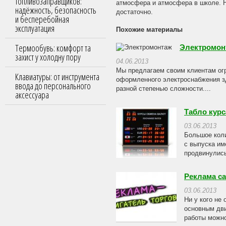
топливозаправщиков:
атмосфера и атмосфера в школе. Н
надёжность, безопасность
достаточно.
и бесперебойная
эксплуатация
Похожие материалы
Термообувь: комфорт та
Электромон
захист у холодну пору
04.06.2013
Мы предлагаем своим клиентам огр
Клавиатуры: от инструмента
оформленного электроснабжения з
ввода до персонального
разной степенью сложности....
аксессуара
Табло курс
03.06.2013
Большое коли
с выпуска им
продвинулись
Реклама с
03.06.2013
Ни у кого не
основным дви
работы можно