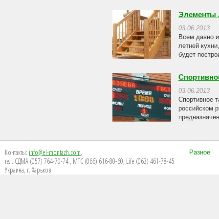
Элементы 
03.06.2013
Всем давно и
летней кухни
будет построи
Спортивно
03.06.2013
Спортивное т
российском р
предназначен
Контакты:
info@el-montazh.com
,
Разное
тел. СДМА (057) 764-70-74 , МТС (066) 616-80-60, Life (063) 461-78-45
Украина, г. Харьков