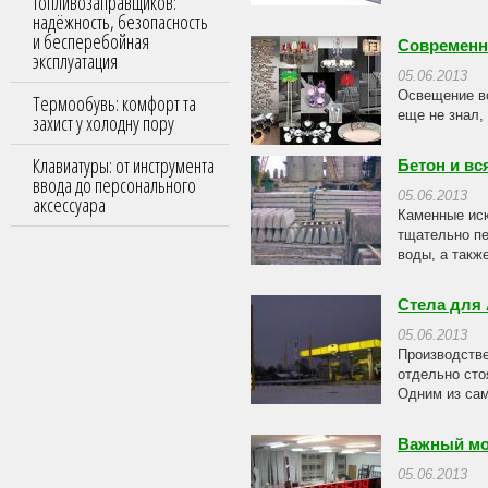
топливозаправщиков:
надёжность, безопасность
и бесперебойная
Современн
эксплуатация
05.06.2013
Освещение вс
Термообувь: комфорт та
еще не знал,
захист у холодну пору
Клавиатуры: от инструмента
Бетон и вс
ввода до персонального
05.06.2013
аксессуара
Каменные иск
тщательно пе
воды, а такж
Стела для
05.06.2013
Производстве
отдельно сто
Одним из сам
Важный мо
05.06.2013