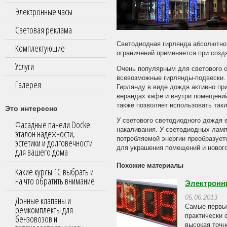
Электронные часы
Световая реклама
Светодиодная гирлянда абсолютно 
Комплектующие
ограничений применяется при созд
Услуги
Очень популярным для светового о
всевозможные гирлянды-подвески.
Галерея
Гирлянду в виде дождя активно пр
верандах кафе и внутри помещений
также позволяет использовать так
Это интересно
У светового светодиодного дождя
Фасадные панели Docke:
накаливания. У светодиодных ламп 
эталон надежности,
потребляемой энергии преобразуетс
эстетики и долговечности
для украшения помещений и нового
для вашего дома
Похожие материалы
Какие курсы 1С выбрать и
на что обратить внимание
Электронн
05.06.2013
Донные клапаны и
Самые первые
ремкомплекты для
практически 
бензовозов и
высокая точн