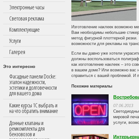
Электронные часы
Световая реклама
Изготовление наклеек возможно ме
Комплектующие
Вам необходимы небольшие стикер
метод фигурной плоттерной резки.
Услуги
возможности для рекламы на транс
Галерея
Если вы давно уже хотели украсит
должны воспользоваться полиграфи
как изготовление наклеек – это с
Это интересно
в вашем доме? Или возможно вас н
Фасадные панели Docke:
справиться с вашей проблемой. И п
эталон надежности,
эстетики и долговечности
Похожие материалы
для вашего дома
Востребов
Какие курсы 1С выбрать и
07.06.2013
на что обратить внимание
Светодиодные
мировой печа
Донные клапаны и
услуги, возм
ремкомплекты для
бензовозов и
Интерьерн