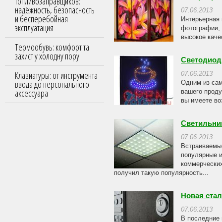
топливозаправщиков:
надёжность, безопасность
07.06.2013
и бесперебойная
Интерьерная 
эксплуатация
фотографии, 
высокое качес
Термообувь: комфорт та
захист у холодну пору
Светодиод
Клавиатуры: от инструмента
07.06.2013
ввода до персонального
Одним из сам
аксессуара
вашего проду
вы имеете во
Светильни
07.06.2013
Встраиваемые
популярные и
коммерческих
получил такую популярность...
Новая ста
07.06.2013
В последние 