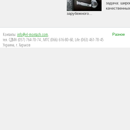
задача: широ
качественных
зарубежного...
Контакты:
info@el-montazh.com
,
Разное
тел. СДМА (057) 764-70-74 , МТС (066) 616-80-60, Life (063) 461-78-45
Украина, г. Харьков