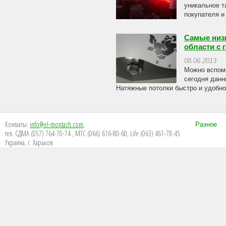
уникальное т
покупателя и
Самые низк
области с г
08.06.2013
Можно вспомн
сегодня данн
Натяжные потолки быстро и удобно 
Контакты:
info@el-montazh.com
,
Разное
тел. СДМА (057) 764-70-74 , МТС (066) 616-80-60, Life (063) 461-78-45
Украина, г. Харьков