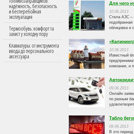
топливозаправщиков:
Для чего н
надёжность, безопасность
и бесперебойная
10.06.2013
эксплуатация
Стела АЗС – 
подобранная 
Термообувь: комфорт та
облицовка и 
захист у холодну пору
«Калининг
Клавиатуры: от инструмента
ввода до персонального
10.06.2013
аксессуара
Известный бл
предпринимат
компания, и 
Автокреди
09.06.2013
Онлайн заявк
по разным ба
удовлетворят
Табло бегу
09.06.2013
В это период