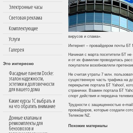
Электронные часы
Световая реклама
Комплектующие
вирусов и спама».
Услуги
Интернет – провайдером почты БТ 
Галерея
Начиная с марта посетители БТ не
и от их фамилии проводилась расс
Это интересно
покупатели возобновляли претензи
Фасадные панели Docke:
Не считая утраты 7 млн. пользоват
эталон надежности,
существенную часть трафика на до
эстетики и долговечности
перекрытие портала БТ Yahoo!, ко
для вашего дома
странички. Взамен портала БТ Yaho
спорт действия и передача телеви
Какие курсы 1С выбрать и
на что обратить внимание
Трудности с защищенностью e-mail
провайдеров, которые создали сот
Телеком NZ.
Донные клапаны и
ремкомплекты для
Похожие материалы
бензовозов и