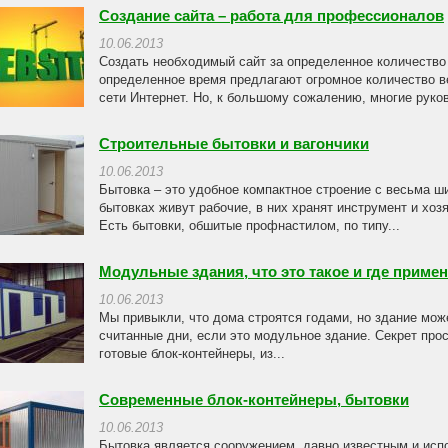
Создание сайта – работа для профессионалов
10.06.2013
Создать необходимый сайт за определенное количество
определенное время предлагают огромное количество ве
сети Интернет. Но, к большому сожалению, многие руко
Строительные бытовки и вагончики
10.06.2013
Бытовка – это удобное компактное строение с весьма 
бытовках живут рабочие, в них хранят инструмент и хоз
Есть бытовки, обшитые профнастилом, по типу...
Модульные здания, что это такое и где приме
10.06.2013
Мы привыкли, что дома строятся годами, но здание може
считанные дни, если это модульное здание. Секрет про
готовые блок-контейнеры, из...
Современные блок-контейнеры, бытовки
10.06.2013
Бытовка является сооружением, давно известным и исп