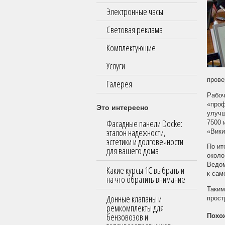
Электронные часы
Световая реклама
Комплектующие
Услуги
прове
Галерея
Рабоч
«проф
Это интересно
улучш
Фасадные панели Docke:
7500 
эталон надежности,
«Вики
эстетики и долговечности
По ит
для вашего дома
около
Ведом
Какие курсы 1С выбрать и
к сам
на что обратить внимание
Таким
Донные клапаны и
прост
ремкомплекты для
бензовозов и
Похо