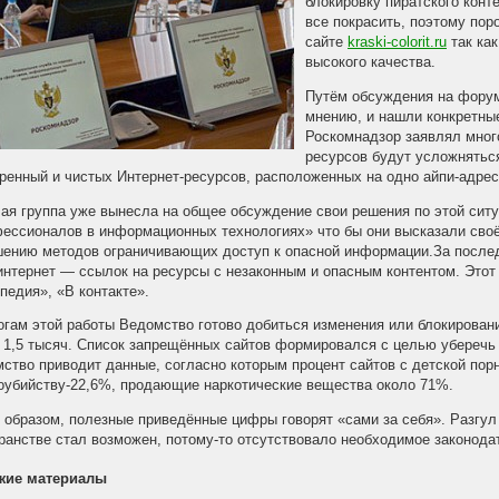
блокировку пиратского конт
все покрасить, поэтому пор
сайте
kraski-colorit.ru
так как
высокого качества.
Путём обсуждения на форум
мнению, и нашли конкретны
Роскомнадзор заявлял много
ресурсов будут усложняться
ренный и чистых Интернет-ресурсов, расположенных на одно айпи-адре
ая группа уже вынесла на общее обсуждение свои решения по этой сит
ессионалов в информационных технологиях» что бы они высказали сво
ению методов ограничивающих доступ к опасной информации.За послед
интернет — ссылок на ресурсы с незаконным и опасным контентом. Этот
педия», «В контакте».
огам этой работы Ведомство готово добиться изменения или блокирован
 1,5 тысяч. Список запрещённых сайтов формировался с целью уберечь
ство приводит данные, согласно которым процент сайтов с детской пор
оубийству-22,6%, продающие наркотические вещества около 71%.
 образом, полезные приведённые цифры говорят «сами за себя». Разгул
ранстве стал возможен, потому-то отсутствовало необходимое законод
жие материалы