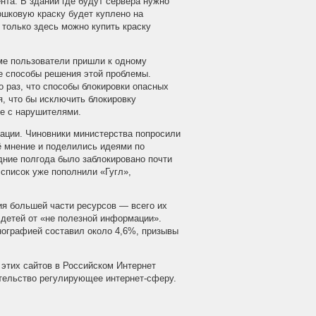
ента. В здании где будут сервера нужно
ошковую краску будет куплено на
 только здесь можно купить краску
е пользователи пришли к одному
е способы решения этой проблемы.
 раз, что способы блокировки опасных
, что бы исключить блокировку
се с нарушителями.
уации. Чиновники министерства попросили
ё мнение и поделились идеями по
ние полгода было заблокировано почти
 список уже пополнили «Гугл»,
ия большей части ресурсов — всего их
 детей от «не полезной информации».
нографией составил около 4,6%, призывы
 этих сайтов в Российском Интернет
ательство регулирующее интернет-сферу.