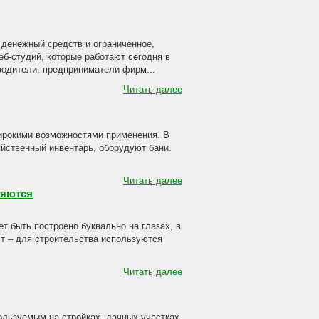
 денежный средств и ограниченное,
б-студий, которые работают сегодня в
водители, предприниматели фирм...
Читать далее
широкими возможностями применения. В
яйственный инвентарь, оборудуют бани.
Читать далее
няются
т быть построено буквально на глазах, в
ст – для строительства используются
Читать далее
ользуемым на стройках, дачных участках,