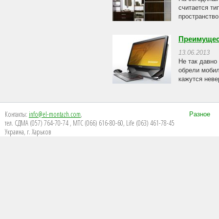
считается ти
пространство
Преимущес
13.06.2013
Не так давно
обрели моби
кажутся неве
Контакты:
info@el-montazh.com
,
Разное
тел. СДМА (057) 764-70-74 , МТС (066) 616-80-60, Life (063) 461-78-45
Украина, г. Харьков