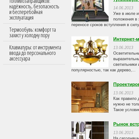
топливозаправщиков:
надёжность, безопасность
14.06.2013
и бесперебойная
Уже в июле и
эксплуатация
положения в 
переносе сроков вступления в сил
Термообувь: комфорт та
захист у холодну пору
Интернет-
Клавиатуры: от инструмента
13.06.2013
ввода до персонального
Осветительны
аксессуара
выразительн
светильники 
популярностью, так как дерево,...
Проектиров
13.06.2013
Как правило 
нужно не тол
Такое услови
Рынок вст
13.06.2013
На сегодняшн