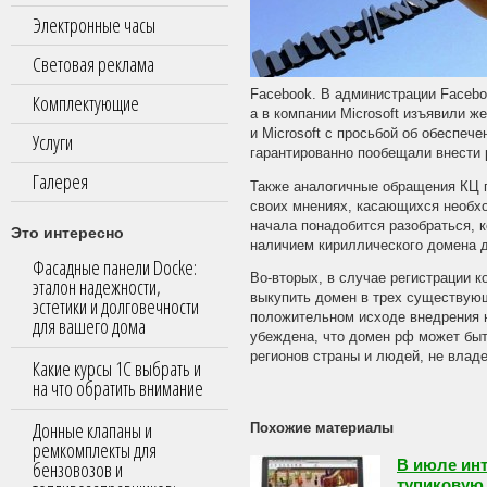
Электронные часы
Световая реклама
Facebook. В администрации Facebo
Комплектующие
а в компании Microsoft изъявили 
и Microsoft с просьбой об обеспе
Услуги
гарантированно пообещали внести 
Галерея
Также аналогичные обращения КЦ пл
своих мнениях, касающихся необхо
начала понадобится разобраться, к
Это интересно
наличием кириллического домена д
Фасадные панели Docke:
Во-вторых, в случае регистрации к
эталон надежности,
выкупить домен в трех существующи
эстетики и долговечности
положительном исходе внедрения 
для вашего дома
убеждена, что домен рф может быт
регионов страны и людей, не влад
Какие курсы 1С выбрать и
на что обратить внимание
Донные клапаны и
Похожие материалы
ремкомплекты для
бензовозов и
В июле инт
тупиковую