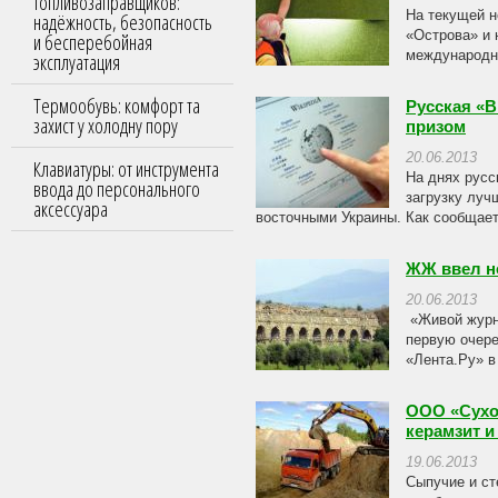
топливозаправщиков:
На текущей 
надёжность, безопасность
«Острова» и 
и бесперебойная
международно
эксплуатация
Термообувь: комфорт та
Русская «
захист у холодну пору
призом
20.06.2013
Клавиатуры: от инструмента
На днях русс
ввода до персонального
загрузку луч
аксессуара
восточными Украины. Как сообщаетс
ЖЖ ввел н
20.06.2013
«Живой журна
первую очере
«Лента.Ру» в 
ООО «Сухог
керамзит и
19.06.2013
Сыпучие и ст