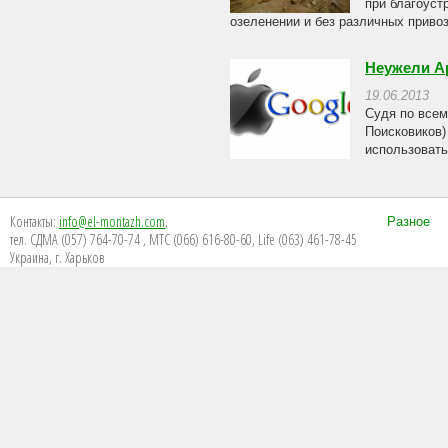
при благоуст
озеленении и без различных привоз
Неужели Ap
19.06.2013
Судя по всем
Поисковиков)
использовать
Контакты:
info@el-montazh.com
,
Разное
тел. СДМА (057) 764-70-74 , МТС (066) 616-80-60, Life (063) 461-78-45
Украина, г. Харьков