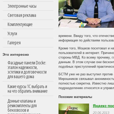
Электронные часы
Световая реклама
Комплектующие
Услуги
времени. Ввиду того, что отечеств
информация по действиям пользова
Галерея
Кроме того, Мошков посетовал и н
пользователей в интернет. Причин
Это интересно
стороны МВД. Ко всему прочему, 
Фасадные панели Docke:
данным. В этом случае они бескон
эталон надежности,
подобных преступлений практическ
эстетики и долговечности
БСТМ уже не раз выступил против 
для вашего дома
Мирошников связывал анонимность
полностью секретна. Известно лиш
Какие курсы 1С выбрать и
подразделению относится и управл
на что обратить внимание
Похожие материалы
Донные клапаны и
ремкомплекты для
Яндекс пос
бензовозов и
20.06.2013