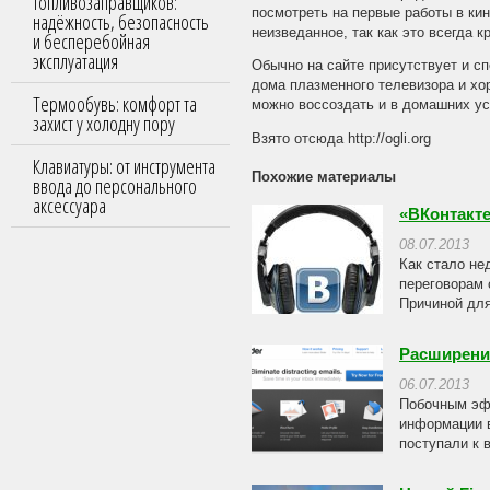
топливозаправщиков:
посмотреть на первые работы в ки
надёжность, безопасность
неизведанное, так как это всегда к
и бесперебойная
эксплуатация
Обычно на сайте присутствует и с
дома плазменного телевизора и хо
Термообувь: комфорт та
можно воссоздать и в домашних ус
захист у холодну пору
Взято отсюда http://ogli.org
Клавиатуры: от инструмента
Похожие материалы
ввода до персонального
аксессуара
«ВКонтакте
08.07.2013
Как стало не
переговорам 
Причиной для
Расширение
06.07.2013
Побочным эфф
информации в
поступали к в