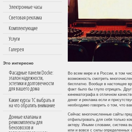
Электронные часы
Световая реклама
Комплектующие
Услуги
Галерея
Это интересно
Фасадные панели Docke:
Во всем мире и в России, в том ч
эталон надежности,
возможность смотреть многочисле
эстетики и долговечности
бесплатно. Вообще в настоящее в
для вашего дома
факт было бы глупо отрицать. Друг
кинематографа в отличном качеств
Какие курсы 1С выбрать и
денег и реклама если и присутству
на что обратить внимание
необходимо говорить о том, что ва
Сейчас многочисленные сайты пре
Донные клапаны и
отфильтровать для себя только ком
ремкомплекты для
актеру. Иными словами, система в
бензовозов и
или и вовсе с силы определенных 