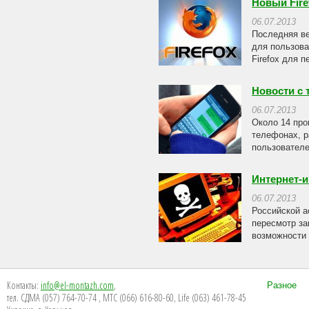
Новый Fire
06.07.2013
Последняя ве
для пользова
Firefox для 
Новости с 
06.07.2013
Около 14 про
телефонах, р
пользователе
Интернет-и
06.07.2013
Российской а
пересмотр за
возможности 
Контакты:
info@el-montazh.com
,
Разное
тел. СДМА (057) 764-70-74 , МТС (066) 616-80-60, Life (063) 461-78-45