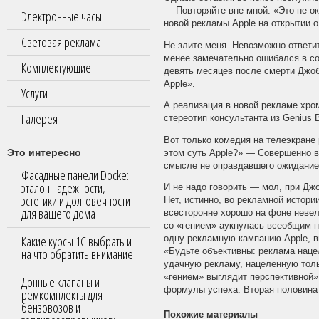
— Повторяйте вне мной: «Это не ок
Электронные часы
новой рекламы Apple на открытии 
Световая реклама
Не злите меня. Невозможно ответи
менее замечательно ошибался в со
Комплектующие
девять месяцев после смерти Джоб
Apple».
Услуги
А реализация в новой рекламе хро
Галерея
стереотип консультанта из Genius B
Вот только комедия на телеэкране
Это интересно
этом суть Apple?» — Совершенно в
смысле не оправдавшего ожидание
Фасадные панели Docke:
эталон надежности,
И не надо говорить — мол, при Джо
эстетики и долговечности
Нет, истинно, во рекламной истори
для вашего дома
всесторонне хорошо на фоне неве
со «гением» аукнулась всеобщим н
Какие курсы 1С выбрать и
одну рекламную кампанию Apple, 
на что обратить внимание
«Будьте объективны: реклама наце
удачную рекламу, нацеленную толь
«гением» выглядит перспективной»
Донные клапаны и
формулы успеха. Вторая половина
ремкомплекты для
бензовозов и
Похожие материалы