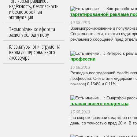
топливозаправщиков:
надёжность, безопасность
и бесперебойная
таргетированной рекламе по
эксплуатация
19.08.2013
Термообувь: комфорт та
Взаимопроникновение и популяриза
захист у холодну пору
Социальные сети, охватив аудитор
рекламного сообщения пред отдель
Клавиатуры: от инструмента
ввода до персонального
аксессуара
профессии
16.08.2013
Разведка исследований HeadHunte
профессий. Они стали лидерами по 
показов) 0,154% и 0,11%...
планах своего владельца
15.08.2013
:во скором времени смартфон полн
день, со точностью пред 20 м. В 