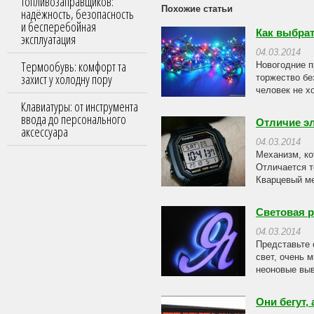
топливозаправщиков:
Похожие статьи
надёжность, безопасность
и бесперебойная
Как выбра
эксплуатация
04.03.2014
Термообувь: комфорт та
Новогодние п
захист у холодну пору
торжество бе
человек не х
Клавиатуры: от инструмента
ввода до персонального
Отличие эл
аксессуара
04.03.2014
Механизм, ко
Отличается т
Кварцевый ме
Световая р
04.03.2014
Представьте 
свет, очень 
неоновые выв
Они бегут,