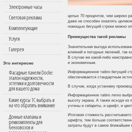
Электронные часы
целых 70 процентов, чем широко р
Световая реклама
даже не способен охватить целик
помощью бегущей строки можно опов
Комплектующие
Преимущества такой рекламы
Услуги
Значительная выгода использовани
Галерея
влияний и погодных явлений, так к
В случае же какой-либо неисправн
Это интересно
и экономичным.
Фасадные панели Docke:
Информационное табло бегущей стр
эталон надежности,
обеспечивается стандартным источ
эстетики и долговечности
В случае, когда установку произво
для вашего дома
Информационное табло легко выбра
Какие курсы 1С выбрать и
высоту экрана. А также исходя из 
на что обратить внимание
учтены и габариты, и шрифт, и цвет
Итоговая стоимость рассчитываетс
Донные клапаны и
шрифта, тем больше соответственн
ремкомплекты для
затраты будут в самое ближайшее
бензовозов и