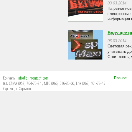
03.03.2014
На рынке нов
электронные 
информация в
Будущее р
03.03.2014
Световая рек
учитывать до
Стоит знать,
Контакты:
info@el-montazh.com
,
Разное
тел. СДМА (057) 764-70-74 , МТС (066) 616-80-60, Life (063) 461-78-45
Украина, г. Харьков