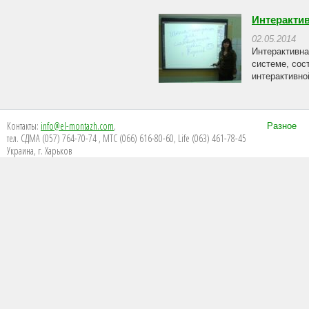
Интерактив
02.05.2014
Интерактивна
системе, сос
интерактивно
Контакты:
info@el-montazh.com
,
Разное
тел. СДМА (057) 764-70-74 , МТС (066) 616-80-60, Life (063) 461-78-45
Украина, г. Харьков