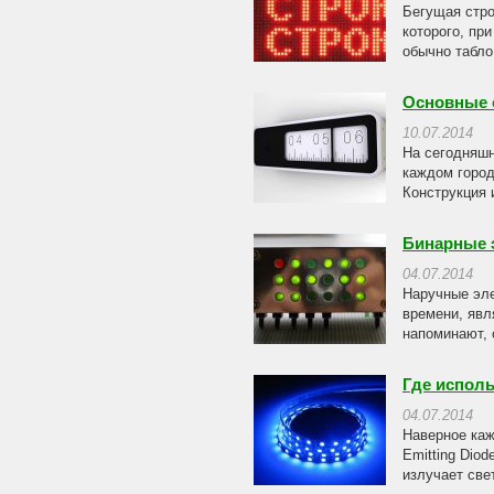
Бегущая стро
которого, пр
обычно табло
Основные 
10.07.2014
На сегодняшн
каждом город
Конструкция 
Бинарные 
04.07.2014
Наручные эл
времени, явл
напоминают, 
Где испол
04.07.2014
Наверное каж
Emitting Dio
излучает све