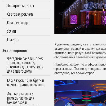
Электронные часы
Световая реклама
Комплектующие
Услуги
Галерея
К данному разделу светотехники о
выделения зданий и различных арх
Это интересно
оптимального результата архитект
Фасадные панели Docke:
обслуживания светотехники довер
эталон надежности,
Наиболее эффектно и эффективно 
эстетики и долговечности
прожекторы. Так же для подсветк
для вашего дома
светодиодных прожекторов.
Какие курсы 1С выбрать и
на что обратить внимание
Донные клапаны и
ремкомплекты для
бензовозов и