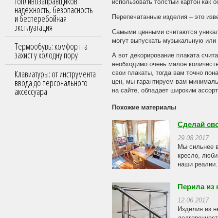
топливозаправщиков:
использовать толстый картон как о
надёжность, безопасность
и бесперебойная
Перепечатанные изделия – это изв
эксплуатация
Самыми ценными считаются уникал
могут выпускать музыкальную или
Термообувь: комфорт та
захист у холодну пору
А вот декорирование плаката счит
необходимо очень малое количеств
Клавиатуры: от инструмента
свои плакаты, тогда вам точно пон
ввода до персонального
цен, мы гарантируем вам минималь
аксессуара
на сайте, обладает широким ассорт
Похожие материалы
Сделай св
29.08.2017
Мы сильнее 
кресло, люби
наши реалии.
Перила из
12.06.2017
Изделия из н
долговечност