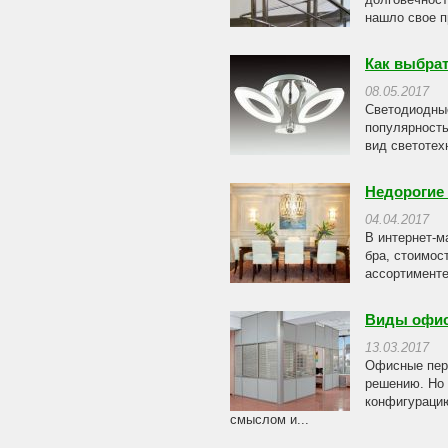
нашло свое п
Как выбрат
08.05.2017
Светодиодные
популярность
вид светотехн
Недорогие 
04.04.2017
В интернет-м
бра, стоимос
ассортименте
Виды офис
13.03.2017
Офисные пере
решению. Но 
конфигурацию
смыслом и...