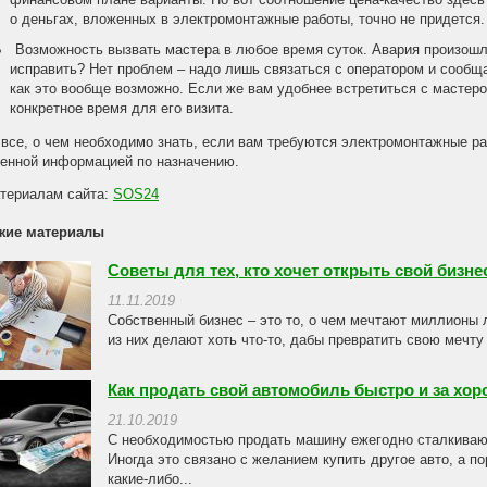
финансовом плане варианты. Но вот соотношение цена-качество здесь
о деньгах, вложенных в электромонтажные работы, точно не придется.
Возможность вызвать мастера в любое время суток. Авария произошла
исправить? Нет проблем – надо лишь связаться с оператором и сообща
как это вообще возможно. Если же вам удобнее встретиться с мастер
конкретное время для его визита.
 все, о чем необходимо знать, если вам требуются электромонтажные р
енной информацией по назначению.
териалам сайта:
SOS24
жие материалы
Советы для тех, кто хочет открыть свой бизне
11.11.2019
Собственный бизнес – это то, о чем мечтают миллионы 
из них делают хоть что-то, дабы превратить свою мечту 
Как продать свой автомобиль быстро и за хо
21.10.2019
С необходимостью продать машину ежегодно сталкивают
Иногда это связано с желанием купить другое авто, а по
какие-либо...