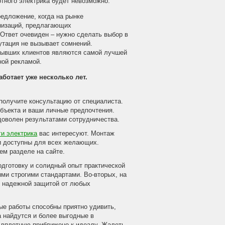
отного электрика будет невозможно.
едложение, когда на рынке
низаций, предлагающих
 Ответ очевиден – нужно сделать выбор в
утация не вызывает сомнений.
бывших клиентов являются самой лучшей
ной рекламой.
ботает уже несколько лет.
получите консультацию от специалиста.
объекта и ваши личные предпочтения.
доволен результатами сотрудничества.
ги электрика
вас интересуют. Монтаж
и доступны для всех желающих.
ем разделе на сайте.
одготовку и солидный опыт практической
ми строгими стандартами. Во-вторых, на
я надежной защитой от любых
ые работы способны приятно удивить,
а найдутся и более выгодные в