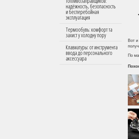
топливозаправщиков:
надёжность, безопасность
и бесперебойная
эксплуатация
Термообувь: комфорт та
захист у холодну пору
Вот и
Клавиатуры: от инструмента
получ
ввода до персонального
По ма
аксессуара
Похо