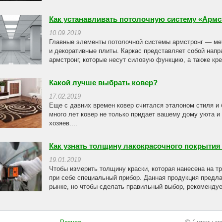
Как устанавливать потолочную систему «Армс
10.09.2019
Главные элементы потолочной системы армстронг — мет
и декоративные плиты. Каркас представляет собой нап
армстронг, которые несут силовую функцию, а также кре
Какой лучше выбрать ковер?
17.02.2019
Еще с давних времен ковер считался эталоном стиля и
много лет ковер не только придает вашему дому уюта и 
хозяев....
Как узнать толщину лакокрасочного покрытия
19.01.2019
Чтобы измерить толщину краски, которая нанесена на т
при себе специальный прибор. Данная продукция предла
рынке, но чтобы сделать правильный выбор, рекомендуе