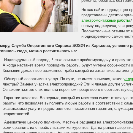
ремонта, обойтись без грам
Но как найти подходящее пр
представлены десятки орга
электромонтажные работы
?
пользу подрядчика, чья реп
Положительные отзывы от 
и одновременно самой чест
меру, Служба Оперативного Сервиса SOS24 из Харькова, успешно ра
тившись сюда, можно рассчитывать на:
Индивидуальный подход. Четко опишите проблему/задачу и сразу же 
А когда настанет время проводить работы, будут учтены особенности 
Компания делает все возможное, дабы каждый из заказчиков остался 
Обширный ассортимент услуг. По сути, не имеет значения, какие
услу
люстры? Замена участка электропроводки? Эти и любые другие услуг
Ознакомиться же с их полным перечнем проще всего в соответствующ
Гарантии качества. Во-первых, каждый из мастеров имеет отличную п
работы, что позволяет выполнять любые работы в соответствии с самы
оказываемые услуги предоставляется письменная гарантия, служаща
неприятностей.
Адекватную ценовую политику. Местные расценки на электромонтажн
если сравнить их с прайс-листами конкурентов. Да, на рынке наверняк