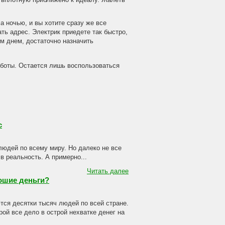
 вплотную приближено к идеалу. Жалеть
 ночью, и вы хотите сразу же все
ть адрес. Электрик приедете так быстро,
ом днем, достаточно назначить
аботы. Остается лишь воспользоваться
с
людей по всему миру. Но далеко не все
в реальность. А примерно...
Читать далее
рошие деньги?
ся десятки тысяч людей по всей стране.
рой все дело в острой нехватке денег на