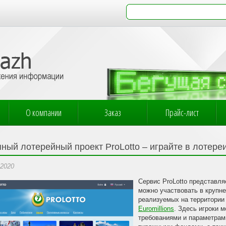
О компании
Заказ
Прайс-лист
пный лотерейный проект ProLotto – играйте в лотере
.2020
Сервис ProLotto представля
можно участвовать в крупн
реализуемых на территории 
Euromillions
. Здесь игроки м
требованиями и параметрам