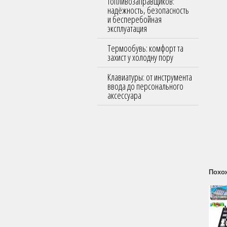
топливозаправщиков:
надёжность, безопасность
и бесперебойная
эксплуатация
Термообувь: комфорт та
захист у холодну пору
Клавиатуры: от инструмента
ввода до персонального
аксессуара
Похо