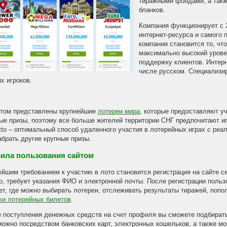
тиражными фондами, а такж
бланков.
Компания функционирует с 2
интернет-ресурса и самого 
компании становится то, чт
максимально высокий урове
поддержку клиентов. Интерн
числе русском. Специализи
х игроков.
том представлены крупнейшие
лотереи мира
, которые предоставляют у
ые призы, поэтому все больше жителей территории СНГ предпочитают иг
tto – оптимальный способ удаленного участия в лотерейных играх с ре
абрать другие крупные призы.
ила пользования сайтом
йшим требованием к участию в лото становится регистрация на сайте с
о, требует указания ФИО и электронной почты. После регистрации поль
ет, где можно выбирать лотереи, отслеживать результаты тиражей, попо
ки лотерейных билетов
.
 поступления денежных средств на счет профиля вы сможете подбирать 
можно посредством банковских карт, электронных кошельков, а также м