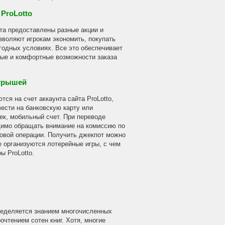
ProLotto
та предоставлены разные акции и
зволяют игрокам экономить, покупать
годных условиях. Все это обеспечивает
ые и комфортные возможности заказа
грышей
ся на счет аккаунта сайта ProLotto,
ести на банковскую карту или
ек, мобильный счет. При переводе
имо обращать внимание на комиссию по
овой операции. Получить джекпот можно
де организуются лотерейные игры, с чем
ы ProLotto.
пределяется знанием многочисленных
чтением сотен книг. Хотя, многие