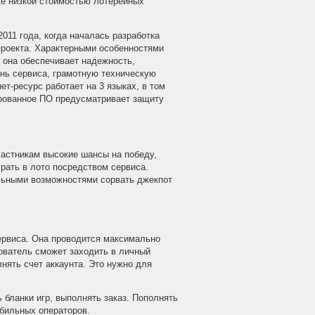
е низкой стоимостью лотерейных
011 года, когда началась разработка
проекта. Характерными особенностями
о она обеспечивает надежность,
нь сервиса, грамотную техническую
ет-ресурс работает на 3 языках, в том
рованное ПО предусматривает защиту
частникам высокие шансы на победу,
рать в лото посредством сервиса.
альными возможностями сорвать джекпот
ервиса. Она проводится максимально
зователь сможет заходить в личный
лнять счет аккаунта. Это нужно для
бланки игр, выполнять заказ. Пополнять
обильных операторов.