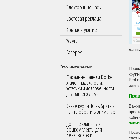
Электронные часы
Световая реклама
Комплектующие
Услуги
данны
Галерея
Это интересно
Проек
крупн
Фасадные панели Docke:
ProLo
эталон надежности,
или з
эстетики и долговечности
для вашего дома
Прав
Какие курсы 1С выбрать и
Важне
на что обратить внимание
прост
кабин
Донные клапаны и
покуп
ремкомплекты для
После
бензовозов и
счет 