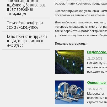
топливозаправщиков:
надёжность, безопасность
развеют наши сомнения, представя
и бесперебойная
Фотоэлектрическая установка, ко
эксплуатация
построена на земле или на крыше.
Термообувь: комфорт та
Для выбора оптимального места дл
захист у холодну пору
которому специалисты смогут опре
такие параметры фотоэлектрическо
Клавиатуры: от инструмента
установки и лучшая система сборк
ввода до персонального
аксессуара
Похожие материалы
Недорогое
11.10.2021
Поскольку мы
наружное осв
выходим на у
Основные 
19.08.2021
Материалы — 
независимо о
строительств