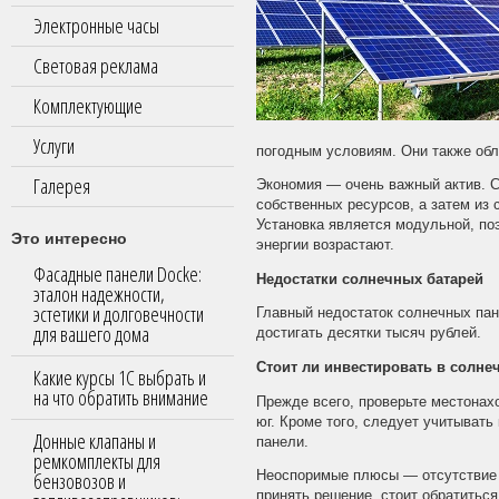
Электронные часы
Световая реклама
Комплектующие
Услуги
погодным условиям. Они также обл
Галерея
Экономия — очень важный актив. С
собственных ресурсов, а затем из 
Установка является модульной, по
Это интересно
энергии возрастают.
Фасадные панели Docke:
Недостатки солнечных батарей
эталон надежности,
эстетики и долговечности
Главный недостаток солнечных пан
для вашего дома
достигать десятки тысяч рублей.
Стоит ли инвестировать в солне
Какие курсы 1С выбрать и
на что обратить внимание
Прежде всего, проверьте местонах
юг. Кроме того, следует учитывать
Донные клапаны и
панели.
ремкомплекты для
бензовозов и
Неоспоримые плюсы — отсутствие 
принять решение, стоит обратитьс