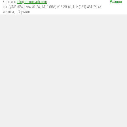
Контакты:
info@el-montazh.com
,
Разное
тел. СДМА (057) 764-70-74 , МТС (066) 616-80-60, Life (063) 461-78-45
Украина, г. Харьков