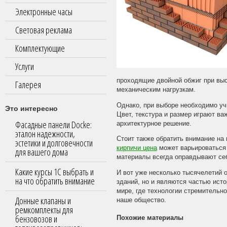
Электронные часы
Световая реклама
Комплектующие
Услуги
проходящие двойной обжиг при выс
Галерея
механическим нагрузкам.
Однако, при выборе необходимо учи
Это интересно
Цвет, текстура и размер играют ва
Фасадные панели Docke:
архитектурное решение.
эталон надежности,
Стоит также обратить внимание на
эстетики и долговечности
кирпичи цена
может варьироваться 
для вашего дома
материалы всегда оправдывают себ
Какие курсы 1С выбрать и
И вот уже несколько тысячелетий 
на что обратить внимание
зданий, но и являются частью ист
мире, где технологии стремительн
Донные клапаны и
наше общество.
ремкомплекты для
бензовозов и
Похожие материалы