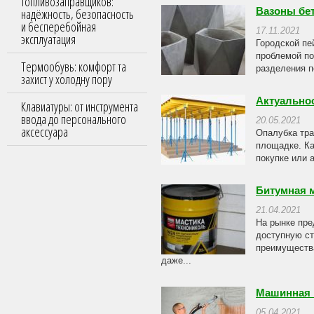
топливозаправщиков:
надёжность, безопасность
Вазоны бе
и бесперебойная
17.11.2021
эксплуатация
Городской пе
проблемой по
Термообувь: комфорт та
разделения п
захист у холодну пору
Актуально
Клавиатуры: от инструмента
ввода до персонального
20.05.2021
аксессуара
Опалубка тра
площадке. Ка
покупке или 
Битумная м
21.04.2021
На рынке пре
доступную ст
преимущества
даже...
Машинная ш
05.04.2021