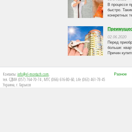
В процессе п
быстро. Таки
конкретных т
Преимущес
02.06.2020
Перед приобр
больше: квар
Причин купить
Контакты:
info@el-montazh.com
,
Разное
тел. СДМА (057) 764-70-74 , МТС (066) 616-80-60, Life (063) 461-78-45
Украина, г. Харьков