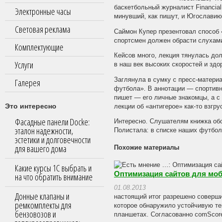
баскетбольный журналист Financia
Электронные часы
минувший, как пишут, и Югославию
Световая реклама
Саймон Купер презентовал способ 
спортсмен должен обрасти слухами
Комплектующие
Кейсов много, лекция тянулась дол
Услуги
в наш век высоких скоростей и здо
Заглянула в сумку с пресс-матери
Галерея
футбола». В аннотации — спортивн
пишет — его личные знакомцы, а с
Это интересно
лекции об «антигерое» как-то взгру
Фасадные панели Docke:
Интересно. Слушателям книжка обо
эталон надежности,
Полистала: в списке наших футболи
эстетики и долговечности
для вашего дома
Похожие материалы
Какие курсы 1С выбрать и
Оптимизация сайтов для мо
на что обратить внимание
01.08.2013
Донные клапаны и
настоящий итог разрешено соверши
ремкомплекты для
которое обнаружило устойчивую т
бензовозов и
планшетах. Согласованно comScore