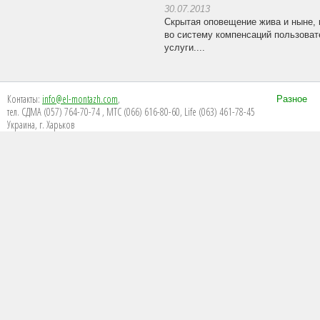
30.07.2013
Скрытая оповещение жива и ныне, 
во систему компенсаций пользоват
услуги....
Контакты:
info@el-montazh.com
,
Разное
тел. СДМА (057) 764-70-74 , МТС (066) 616-80-60, Life (063) 461-78-45
Украина, г. Харьков