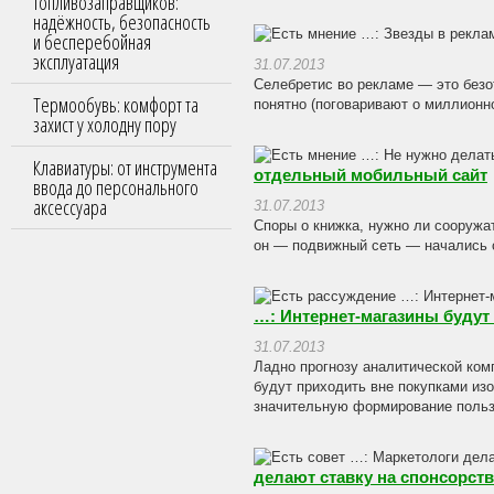
топливозаправщиков:
надёжность, безопасность
и бесперебойная
эксплуатация
31.07.2013
Селебретис во рекламе — это безот
Термообувь: комфорт та
понятно (поговаривают о миллионно
захист у холодну пору
Клавиатуры: от инструмента
отдельный мобильный сайт
ввода до персонального
аксессуара
31.07.2013
Споры о книжка, нужно ли сооружа
он — подвижный сеть — начались со
…: Интернет-магазины будут 
31.07.2013
Ладно прогнозу аналитической комп
будут приходить вне покупками из
значительную формирование пользо
делают ставку на спонсорст