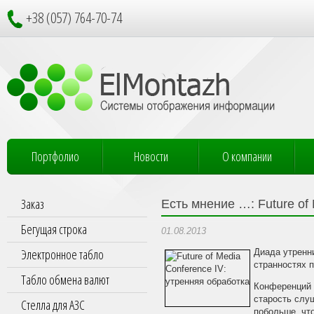
+38 (057) 764-70-74
Портфолио
Новости
О компании
Заказ
Есть мнение …: Future of
Бегущая строка
01.08.2013
Электронное табло
Диада утренни
странностях п
Табло обмена валют
Конференций 
старость слуш
Стелла для АЗС
побольше, чт