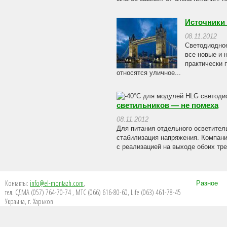
Источники
08.11.2012
Светодиодное
все новые и 
практически 
относятся уличное...
светильников — не помеха
08.11.2012
Для питания отдельного осветител
стабилизация напряжения. Компани
с реализацией на выходе обоих тре
Контакты:
info@el-montazh.com
,
Разное
тел. СДМА (057) 764-70-74 , МТС (066) 616-80-60, Life (063) 461-78-45
Украина, г. Харьков