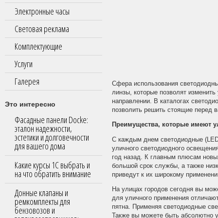
Электронные часы
Световая реклама
Комплектующие
Услуги
Галерея
Сфера использования светодиодны
линзы, которые позволят изменить 
направлении. В каталогах светоди
Это интересно
позволить решить стоящие перед 
Фасадные панели Docke:
Преимущества, которые имеют у
эталон надежности,
эстетики и долговечности
С каждым днем светодиодные (LED
для вашего дома
уличного светодиодного освещения
год назад. К главным плюсам новы
Какие курсы 1С выбрать и
большой срок службы, а также низ
на что обратить внимание
приведут к их широкому применени
На улицах городов сегодня вы мож
Донные клапаны и
для уличного применения отличаю
ремкомплекты для
пятна. Применяя светодиодные све
бензовозов и
Также вы можете быть абсолютно у