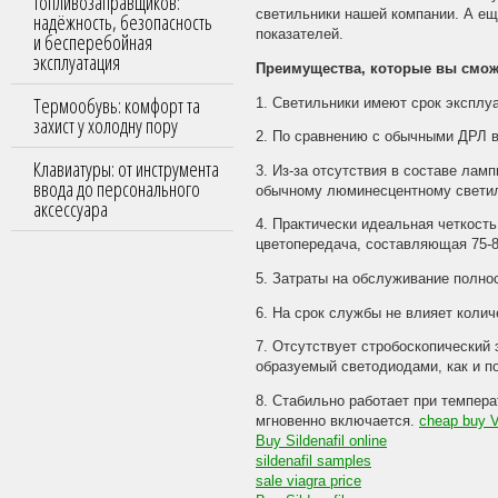
топливозаправщиков:
светильники нашей компании. А ещ
надёжность, безопасность
показателей.
и бесперебойная
эксплуатация
Преимущества, которые вы смож
Термообувь: комфорт та
1. Светильники имеют срок эксплуа
захист у холодну пору
2. По сравнению с обычными ДРЛ в
Клавиатуры: от инструмента
3. Из-за отсутствия в составе лам
ввода до персонального
обычному люминесцентному светил
аксессуара
4. Практически идеальная четкост
цветопередача, составляющая 75-85
5. Затраты на обслуживание полно
6. На срок службы не влияет колич
7. Отсутствует стробоскопический 
образуемый светодиодами, как и по
8. Стабильно работает при темпера
мгновенно включается.
cheap buy V
Buy Sildenafil online
sildenafil samples
sale viagra price