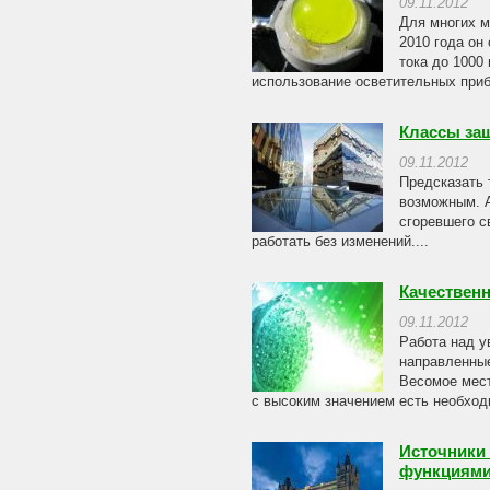
09.11.2012
Для многих м
2010 года он
тока до 1000
использование осветительных приб
Классы за
09.11.2012
Предсказать 
возможным. А
сгоревшего с
работать без изменений....
Качествен
09.11.2012
Работа над у
направленные
Весомое мест
с высоким значением есть необход
Источники
функциям