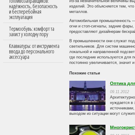
топливозаправщиков:
Из-за незначительной величины вы
надёжность, безопасность
изделий. Это объясняется тем, что
и бесперебойная
металлов.
эксплуатация
Автомобильная промышленность — в
огни и стоп-сигналы, задние фары
Термообувь: комфорт та
предоставляют дизайнерам бескрай
захист у холодну пору
В промышленности они служат подс
Клавиатуры: от инструмента
светильников. Для систем машинно
ввода до персонального
локальной и направленной подсвет
аксессуара
где последние используются для п
постоянно увеличивается, значит 
Похожие статьи
Оптика для
09.11.2012
Архитектурно
нуждается в
источниками,
выходом из ситуации могут служить
Многокрис