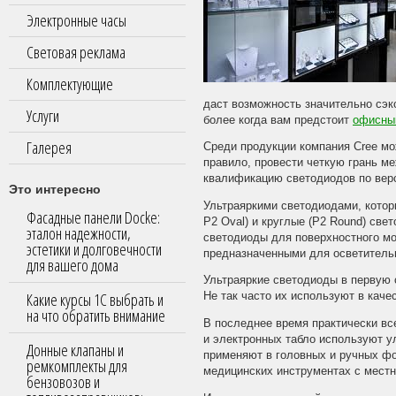
Электронные часы
Световая реклама
Комплектующие
даст возможность значительно сэк
Услуги
более когда вам предстоит
офисны
Галерея
Среди продукции компания Cree мо
правило, провести четкую грань 
квалификацию светодиодов по верс
Это интересно
Ультраяркими светодиодами, котор
Фасадные панели Docke:
P2 Oval) и круглые (P2 Round) све
эталон надежности,
светодиоды для поверхностного м
эстетики и долговечности
предназначенными для осветитель
для вашего дома
Ультраяркие светодиоды в первую 
Какие курсы 1С выбрать и
Не так часто их используют в каче
на что обратить внимание
В последнее время практически вс
и электронных табло используют у
Донные клапаны и
применяют в головных и ручных фо
ремкомплекты для
медицинских инструментах с местн
бензовозов и