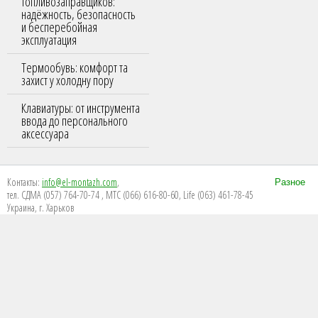
топливозаправщиков:
надёжность, безопасность
и бесперебойная
эксплуатация
Термообувь: комфорт та
захист у холодну пору
Клавиатуры: от инструмента
ввода до персонального
аксессуара
Контакты:
info@el-montazh.com
,
Разное
тел. СДМА (057) 764-70-74 , МТС (066) 616-80-60, Life (063) 461-78-45
Украина, г. Харьков