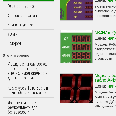
Цена:
нап
Электронные часы
7-сегментно
выполнено 
Световая реклама
в помещени
Комплектующие
Модель Ру
Услуги
Цена:
нап
Галерея
Модель Руб
отображает 
виды топлив
Это интересно
стоимости
Фасадные панели Docke:
эталон надежности,
эстетики и долговечности
Модель бе
для вашего дома
табло А-4
Цена:
нап
Какие курсы 1С выбрать и
на что обратить внимание
Модель беск
А-4×1-270 у
Донные клапаны и
пультом ДУ,
ремкомплекты для
ИК-лучами. 
бензовозов и