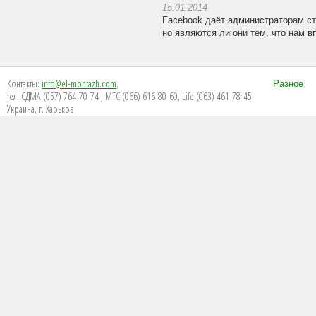
15.01.2014
Facebook даёт администраторам ст
но являются ли они тем, что нам в
Контакты:
info@el-montazh.com
,
Разное
тел. СДМА (057) 764-70-74 , МТС (066) 616-80-60, Life (063) 461-78-45
Украина, г. Харьков