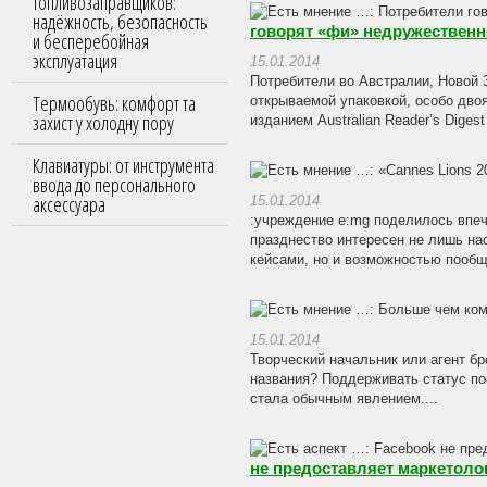
топливозаправщиков:
надёжность, безопасность
говорят «фи» недружественн
и бесперебойная
эксплуатация
15.01.2014
Потребители во Австралии, Новой 
Термообувь: комфорт та
открываемой упаковкой, особо дво
захист у холодну пору
изданием Australian Reader’s Digest
Клавиатуры: от инструмента
ввода до персонального
аксессуара
15.01.2014
:учреждение e:mg поделилось впе
празднество интересен не лишь н
кейсами, но и возможностью пообщ
15.01.2014
Творческий начальник или агент б
названия? Поддерживать статус по
стала обычным явлением....
не предоставляет маркетолог