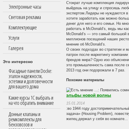
Стократ лучше комплекция лидирующ
Электронные часы
выйдешь на улицу и спросишь любог
экспертом.Лидеры не нуждаются в
Световая реклама
хотите заработать как можно больш
денег для него и его семьи. Но мно
Комплектующие
работать в McDonald’s, ведь мы к
McDonald’s — это самый большой в
Услуги
миллионов посещений наших ресто
мнение об McDonald’s.
Галерея
О своих подходах во стратегии и 
патрон после маркетингу компании 
брендов мира? Одно изо объяснени
Это интересно
это промышленность сама после себ
Фасадные панели Docke:
2013 год они подорожали в 7 раз.
эталон надежности,
эстетики и долговечности
Похожие материалы
для вашего дома
эльфы новой волны
Какие курсы 1С выбрать и
на что обратить внимание
15.01.2014
:во 1944 году достопримечательны
Донные клапаны и
задача» (Housing Problem), повес
ремкомплекты для
жилец держал у себя во комнате...
бензовозов и