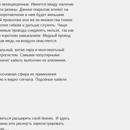
и незащищенные. Имеется ввиду наличие
ли резины. Данное покрытие влияет на
сопротивление в нем будет меньшим.
й проволоки или же из множества тонких
более гибким и дольше служить. Чаще
евые провода соединять нельзя, так как
я коротким замыканием. Медный провод
ак медь на воздухе окисляется.
иальный, витая пара и многожильный
ктросистем. Самыми популярными
значит кабель выполнен из алюминия,
 основная сфера их применения
о и видео сигнала. Подобные кабели
иться расширять свой бизнес. И здесь
раны или рискнуть зарегистрировать
х,...