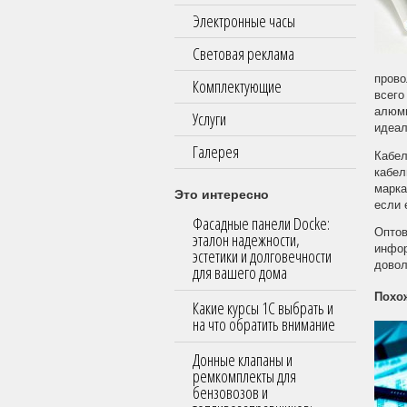
Электронные часы
Световая реклама
прово
Комплектующие
всего
алюми
Услуги
идеал
Галерея
Кабел
кабел
марк
Это интересно
если 
Фасадные панели Docke:
Оптов
эталон надежности,
инфор
эстетики и долговечности
довол
для вашего дома
Похо
Какие курсы 1С выбрать и
на что обратить внимание
Донные клапаны и
ремкомплекты для
бензовозов и