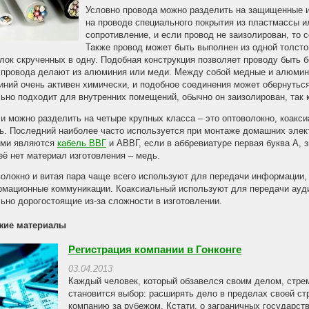
Условно провода можно разделить на защищенные 
на проводе специального покрытия из пластмассы и
сопротивление, и если провод не заизолирован, то 
Также провод может быть выполнен из одной толсто
лок скрученных в одну. Подобная конструкция позволяет проводу быть 
 провода делают из алюминия или меди. Между собой медные и алюмини
ний очень активен химически, и подобное соединения может обернутьс
ьно подходит для внутренних помещений, обычно он заизолирован, так к
и можно разделить на четыре крупных класса – это оптоволокно, коакс
ь. Последний наиболее часто используется при монтаже домашних эле
ами являются
кабель ВВГ
и АВВГ, если в аббревиатуре первая буква А, 
её нет материал изготовления – медь.
олокно и витая пара чаще всего используют для передачи информации,
мационные коммуникации. Коаксиальный используют для передачи ауди
ьно дорогостоящие из-за сложности в изготовлении.
жие материалы
Регистрация компании в Гонконге
03.04.2013
Каждый человек, который обзавелся своим делом, стрем
становится выбор: расширять дело в пределах своей ст
компанию за рубежом. Кстати, о заграничных государства