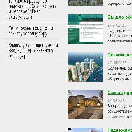
топливозаправщиков:
одобрено, 25
надёжность, безопасность
и бесперебойная
эксплуатация
Вышло обн
17.04.2013
Термообувь: комфорт та
На днях в св
захист у холодну пору
ПК, которое,
пользователе
Клавиатуры: от инструмента
ввода до персонального
аксессуара
Покупка не
17.04.2013
Более чем од
каждым годом
общая сумма 
Самые дор
17.04.2013
За прошедши
осуществлен
апартаментов
Недвижимо