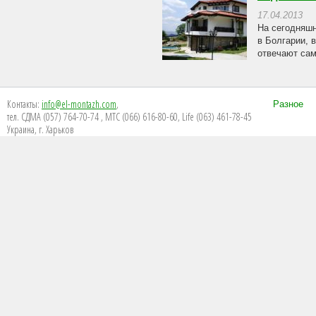
17.04.2013
На сегодняшн
в Болгарии, 
отвечают сам
Контакты:
info@el-montazh.com
,
Разное
тел. СДМА (057) 764-70-74 , МТС (066) 616-80-60, Life (063) 461-78-45
Украина, г. Харьков