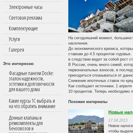
Электронные часы
Световая реклама
Комплектующие
Услуги
На сегодняшний момент, большинст
населения.
Галерея
До экономического кризиса, которы
ставкам до 4.5 процентов годовых.
в следствии ведет за собой рост с
Это интересно
В России, очень много семей, кото
первоначальных взносов, в последу
Фасадные панели Docke:
приходиться отказываться от данно
эталон надежности,
Снижение ипотечных ставок по кре
эстетики и долговечности
Как сообщают источники, 1 апреля
для вашего дома
10 процентов. Теперь необходимо л
Какие курсы 1С выбрать и
Похожие материалы
на что обратить внимание
Новые нало
Донные клапаны и
17.04.2013
ремкомплекты для
Новое налого
бензовозов и
чтобы выдели