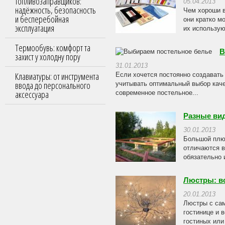
топливозаправщиков:
05.04.2013
надёжность, безопасность
Чем хороши в
и бесперебойная
они кратко м
эксплуатация
их использую
Термообувь: комфорт та
В
захист у холодну пору
31.01.2013
Клавиатуры: от инструмента
Если хочется постоянно создавать
ввода до персонального
учитывать оптимальный выбор каче
аксессуара
современное постельное...
Разные ви
30.01.2013
Большой плюс
отличаются в
обязательно 
Люстры: вс
20.01.2013
Люстры с сам
гостинице и 
гостиных или 