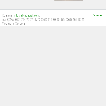
Контакты:
info@el-montazh.com
,
Разное
тел. СДМА (057) 764-70-74 , МТС (066) 616-80-60, Life (063) 461-78-45
Украина, г. Харьков