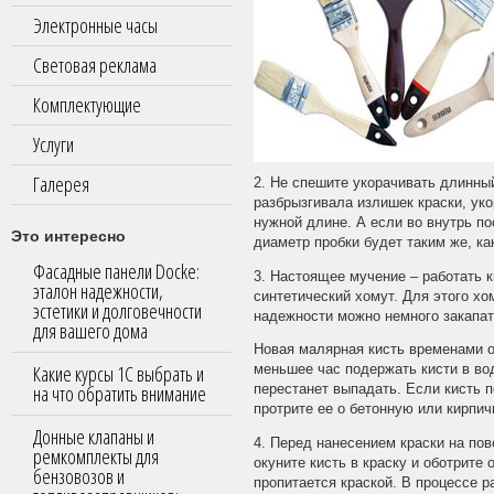
Электронные часы
Световая реклама
Комплектующие
Услуги
Галерея
2. Не спешите укорачивать длинный
разбрызгивала излишек краски, уко
нужной длине. А если во внутрь по
Это интересно
диаметр пробки будет таким же, ка
Фасадные панели Docke:
3. Настоящее мучение – работать к
эталон надежности,
синтетический хомут. Для этого хо
эстетики и долговечности
надежности можно немного закапат
для вашего дома
Новая малярная кисть временами о
Какие курсы 1С выбрать и
меньшее час подержать кисти в вод
на что обратить внимание
перестанет выпадать. Если кисть 
протрите ее о бетонную или кирпич
Донные клапаны и
4. Перед нанесением краски на пов
ремкомплекты для
окуните кисть в краску и оботрите
бензовозов и
пропитается краской. В процессе р