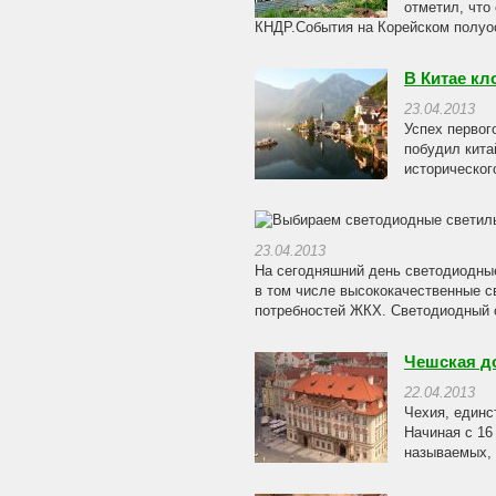
отметил, что
КНДР.События на Корейском полуост
В Китае к
23.04.2013
Успех первог
побудил кита
историческог
23.04.2013
На сегодняшний день светодиодны
в том числе высококачественные с
потребностей ЖКХ. Светодиодный с
Чешская до
22.04.2013
Чехия, единс
Начиная с 16
называемых, 