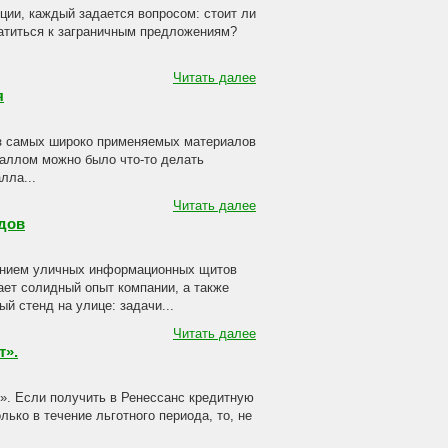
ции, каждый задается вопросом: стоит ли
ратиться к заграничным предложениям?
Читать далее
я
з самых широко применяемых материалов
таллом можно было что-то делать
лла...
Читать далее
дов
ением уличных информационных щитов
ает солидный опыт компании, а также
й стенд на улице: задачи...
Читать далее
т».
». Если получить в Ренессанс кредитную
ько в течение льготного периода, то, не