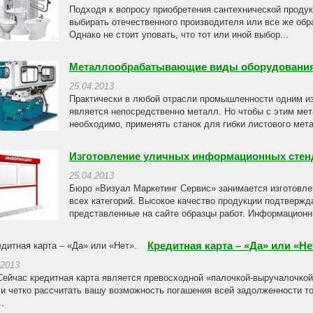
Подходя к вопросу приобретения сантехнической продук
выбирать отечественного производителя или все же об
Однако не стоит уповать, что тот или иной выбор...
Металлообрабатывающие виды оборудовани
25.04.2013
Практически в любой отрасли промышленности одним и
является непосредственно металл. Но чтобы с этим ме
необходимо, применять станок для гибки листового мета
Изготовление уличных информационных стен
25.04.2013
Бюро «Визуал Маркетинг Сервис» занимается изготовл
всех категорий. Высокое качество продукции подтвержд
представленные на сайте образцы работ. Информационны
Кредитная карта – «Да» или «Не
.2013
Сейчас кредитная карта является превосходной «палочкой-выручалочкой
 и четко рассчитать вашу возможность погашения всей задолженности тол
.