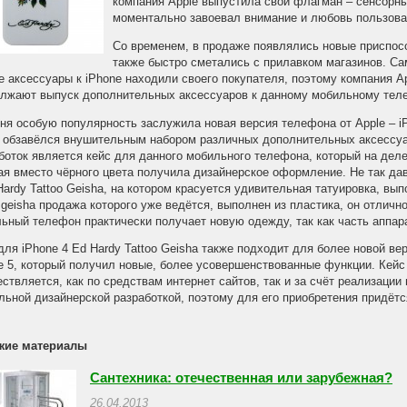
компания Apple выпустила свой флагман – сенсорны
моментально завоевал внимание и любовь пользова
Со временем, в продаже появлялись новые приспосо
также быстро сметались с прилавком магазинов. С
е аксессуары к iPhone находили своего покупателя, поэтому компания Ap
лжают выпуск дополнительных аксессуаров к данному мобильному тел
ня особую популярность заслужила новая версия телефона от Apple – iP
 обзавёлся внушительным набором различных дополнительных аксессуа
боток является кейс для данного мобильного телефона, который на деле
ая вместо чёрного цвета получила дизайнерское оформление. Не так да
Hardy Tattoo Geisha, на котором красуется удивительная татуировка, в
o geisha продажа которого уже ведётся, выполнен из пластика, он отлично
ьный телефон практически получает новую одежду, так как часть аппар
для iPhone 4 Ed Hardy Tattoo Geisha также подходит для более новой в
e 5, который получил новые, более усовершенствованные функции. Кейс t
ствляется, как по средствам интернет сайтов, так и за счёт реализаци
льной дизайнерской разработкой, поэтому для его приобретения придёт
жие материалы
Сантехника: отечественная или зарубежная?
26.04.2013