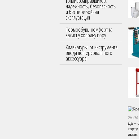
топливозаправщиков:
надёжность, безопасность
и бесперебойная
эксплуатация
Термообувь: комфорт та
захист у холодну пору
Клавиатуры: от инструмента
ввода до персонального
аксессуара
25.04
Да – 
карту
имея..