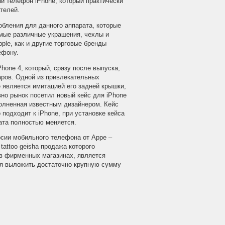
й телефон iPhone, который практически
телей.
бления для данного аппарата, которые
амые различные украшения, чехлы и
ple, как и другие торговые бренды
ефону.
hone 4, который, сразу после выпуска,
ров. Одной из привлекательных
 является имитацией его задней крышки,
вно рынок посетил новый кейс для iPhone
ыполненная известным дизайнером. Кейс
 подходит к iPhone, при установке кейса
ата полностью меняется.
ерсии мобильного телефона от Appe –
attoo geisha продажа которого
и в фирменных магазинах, является
ся выложить достаточно крупную сумму