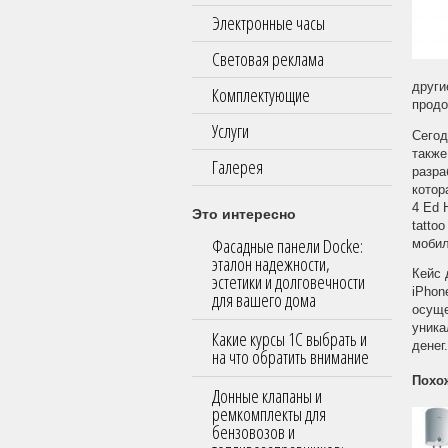
Электронные часы
Световая реклама
други
Комплектующие
продо
Услуги
Сегод
также
Галерея
разра
котор
4 Ed 
Это интересно
tatto
Фасадные панели Docke:
мобил
эталон надежности,
Кейс 
эстетики и долговечности
iPhon
для вашего дома
осуще
уника
Какие курсы 1С выбрать и
денег.
на что обратить внимание
Похо
Донные клапаны и
ремкомплекты для
бензовозов и