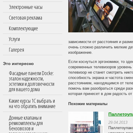
Электронные часы
Световая реклама
Комплектующие
Услуги
зависимости от расстояния и разме
очень сложно различить мелкие де
Галерея
изображение.
Если коснуться эргономики, то зде
Это интересно
современных телевизоров уровень 
Фасадные панели Docke:
телевизор не станет смотреть ник
эталон надежности,
способность экрана и частота сме
эстетики и долговечности
расстоянием, находящимся от телев
для вашего дома
помочь вам разобраться среди раз
которая принесет в дом радость о
Какие курсы 1С выбрать и
Похожие материалы
на что обратить внимание
Паллетоуп
Донные клапаны и
ремкомплекты для
29.04.2013
бензовозов и
Паллетоупако