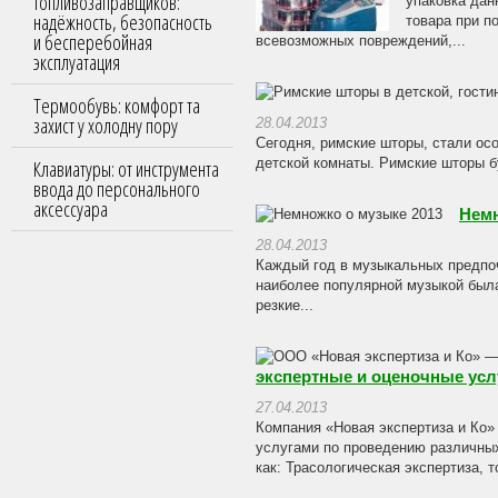
топливозаправщиков:
упаковка дан
надёжность, безопасность
товара при п
и бесперебойная
всевозможных повреждений,...
эксплуатация
Термообувь: комфорт та
захист у холодну пору
28.04.2013
Сегодня, римские шторы, стали осо
Клавиатуры: от инструмента
детской комнаты. Римские шторы б
ввода до персонального
аксессуара
Немн
28.04.2013
Каждый год в музыкальных предпо
наиболее популярной музыкой была
резкие...
экспертные и оценочные усл
27.04.2013
Компания «Новая экспертиза и Ко
услугами по проведению различных
как: Трасологическая экспертиза, то