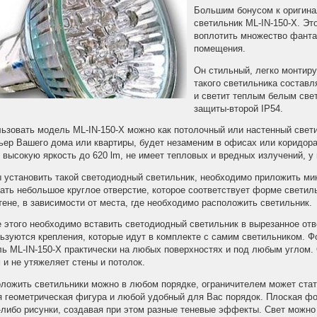
Большим бонусом к оригина
светильник ML-IN-150-X. Эт
воплотить множество фанта
помещения.
Он стильный, легко монтир
такого светильника состав
и светит теплым белым све
защиты-второй IP54.
ьзовать модель ML-IN-150-X можно как потолочный или настенный свети
ьер Вашего дома или квартиры, будет незаменим в офисах или коридора
 высокую яркость до 620 lm, не имеет тепловых и вредных излучений, у
 установить такой светодиодный светильник, необходимо приложить ми
ать небольшое круглое отверстие, которое соответствует форме светил
тене, в зависимости от места, где необходимо расположить светильник.
 этого необходимо вставить светодиодный светильник в вырезанное отве
ьзуются крепления, которые идут в комплекте с самим светильником. Ф
ь ML-IN-150-X практически на любых поверхностях и под любым углом. 
 и не утяжеляет стены и потолок.
ложить светильники можно в любом порядке, ограничителем может стат
 геометрическая фигура и любой удобный для Вас порядок. Плоская фо
-либо рисунки, создавая при этом разные теневые эффекты. Свет можно