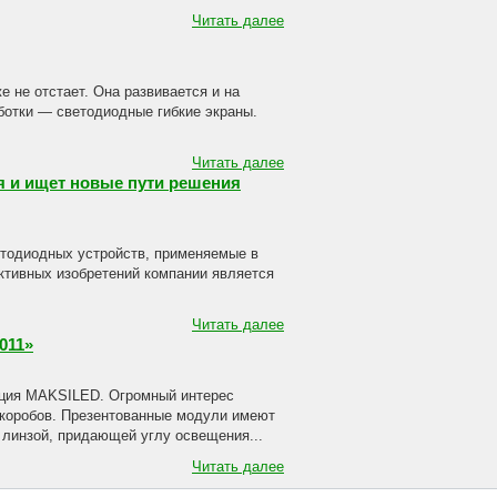
Читать далее
 не отстает. Она развивается и на
ботки — светодиодные гибкие экраны.
Читать далее
я и ищет новые пути решения
етодиодных устройств, применяемые в
ктивных изобретений компании является
Читать далее
011»
кция MAKSILED. Огромный интерес
 коробов. Презентованные модули имеют
 линзой, придающей углу освещения...
Читать далее