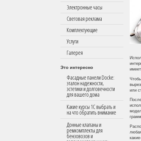
Электронные часы
Световая реклама
Комплектующие
Услуги
Галерея
Испол
интер
Это интересно
имеет
Фасадные панели Docke:
Чтобы
эталон надежности,
вырез
эстетики и долговечности
или с
для вашего дома
После
Какие курсы 1С выбрать и
испол
на что обратить внимание
модел
грамм
Донные клапаны и
Распо
ремкомплекты для
любая
бензовозов и
какие