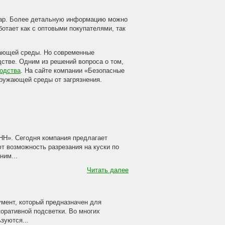
вар. Более детальную информацию можно
отает как с оптовыми покупателями, так
жающей среды. Но современные
дстве. Одним из решений вопроса о том,
водства
. На сайте компании «Безопасные
кружающей среды от загрязнения.
Н». Сегодня компания предлагает
 возможность разрезания на куски по
ним...
Читать далее
ент, который предназначен для
коративной подсветки. Во многих
зуются...