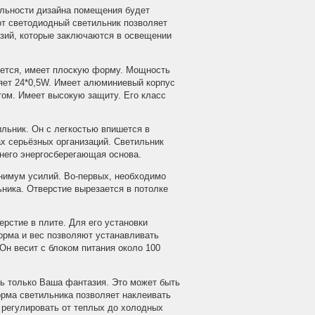
льности дизайна помещения будет
от светодиодный светильник позволяет
зий, которые заключаются в освещении
уется, имеет плоскую форму. Мощность
ляет 24*0,5W. Имеет алюминиевый корпус
том. Имеет высокую защиту. Его класс
льник. Он с легкостью впишется в
х серьёзных организаций. Светильник
 него энергосберегающая основа.
нимум усилий. Во-первых, необходимо
ьника. Отверстие вырезается в потолке
рстие в плите. Для его установки
орма и вес позволяют устанавливать
Он весит с блоком питания около 100
ь только Ваша фантазия. Это может быть
рма светильника позволяет наклеивать
 регулировать от теплых до холодных