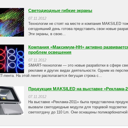
Светодиодные гибкие экраны
07.11.2012
Технологии не стоят на месте и компания MAKSILED тоже
сегодняшний день готова представить свои новые разра
Эти экраны, в свою...
Компания «Максимум-НН» активно развиваетс
проблем освещения
07.11.2012
SMART-технологии — это новые разработки в сфере св
рекламе и других видах деятельности. Одним из перспе
-лента. На этой ленте располагается бегущая строка с...
Продукция MAKSILED на выставке «Реклама-2
07.11.2012
На выставке «Реклама-2011» была представлена проду
вызвали светодиодные модули для торцевой подсветки
светоотдачу до 110 Lm. Они оснащены поликарбонатной