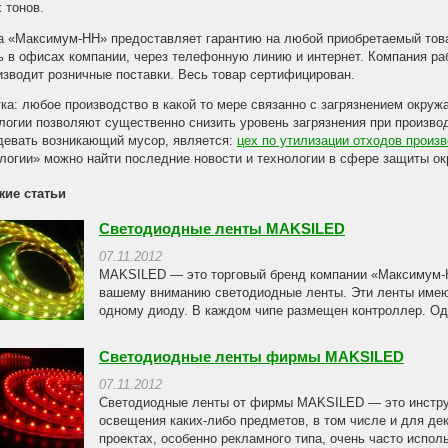
 тонов.
 «Максимум-НН» предоставляет гарантию на любой приобретаемый то
ь в офисах компании, через телефонную линию и интернет. Компания раб
изводит розничные поставки. Весь товар сертифицирован.
ка: любое производство в какой то мере связанно с загрязнением окру
логии позволяют существенно снизить уровень загрязнения при произво
девать возникающий мусор, является:
цех по утилизации отходов произ
логии» можно найти последние новости и технологии в сфере защиты о
жие статьи
Светодиодные ленты MAKSILED
07.11.2012
MAKSILED — это торговый бренд компании «Максимум-Н
вашему вниманию светодиодные ленты. Эти ленты имеют
одному диоду. В каждом чипе размещен контроллер. Од
Светодиодные ленты фирмы MAKSILED
07.11.2012
Светодиодные ленты от фирмы MAKSILED — это инструм
освещения каких-либо предметов, в том числе и для де
проектах, особенно рекламного типа, очень часто исполь