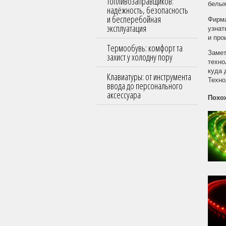
топливозаправщиков:
белых
надёжность, безопасность
и бесперебойная
Фирма
эксплуатация
узнат
и про
Термообувь: комфорт та
Замет
захист у холодну пору
техно
куда 
Клавиатуры: от инструмента
Техно
ввода до персонального
аксессуара
Похо