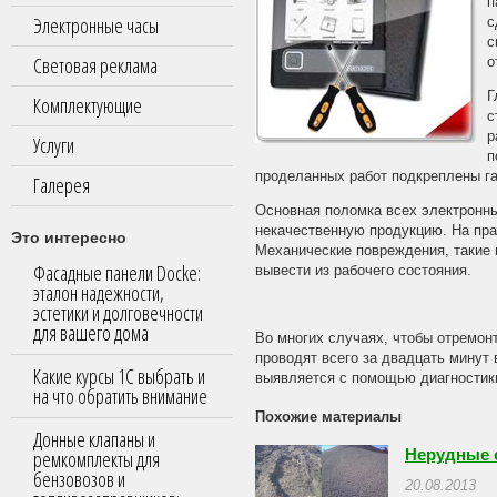
п
Электронные часы
с
с
Световая реклама
о
Г
Комплектующие
с
р
Услуги
п
проделанных работ подкреплены га
Галерея
Основная поломка всех электронны
некачественную продукцию. На пра
Это интересно
Механические повреждения, такие 
Фасадные панели Docke:
вывести из рабочего состояния.
эталон надежности,
эстетики и долговечности
для вашего дома
Во многих случаях, чтобы отремон
проводят всего за двадцать минут 
Какие курсы 1С выбрать и
выявляется с помощью диагностик
на что обратить внимание
Похожие материалы
Донные клапаны и
ремкомплекты для
Нерудные 
бензовозов и
20.08.2013