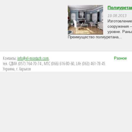
Полиуретан
19.08.2013
Изготовление
сооружения –
уровне. Рань
Преимущество полиуретана...
Контакты:
info@el-montazh.com
,
Разное
тел. СДМА (057) 764-70-74 , МТС (066) 616-80-60, Life (063) 461-78-45
Украина, г. Харьков