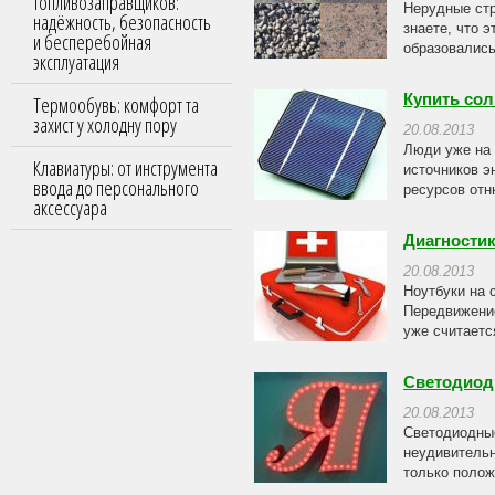
топливозаправщиков:
Нерудные стр
надёжность, безопасность
знаете, что 
и бесперебойная
образовались
эксплуатация
Купить сол
Термообувь: комфорт та
захист у холодну пору
20.08.2013
Люди уже на 
Клавиатуры: от инструмента
источников э
ввода до персонального
ресурсов отню
аксессуара
Диагностик
20.08.2013
Ноутбуки на 
Передвижение
уже считаетс
Светодиод
20.08.2013
Светодиодные
неудивительн
только полож