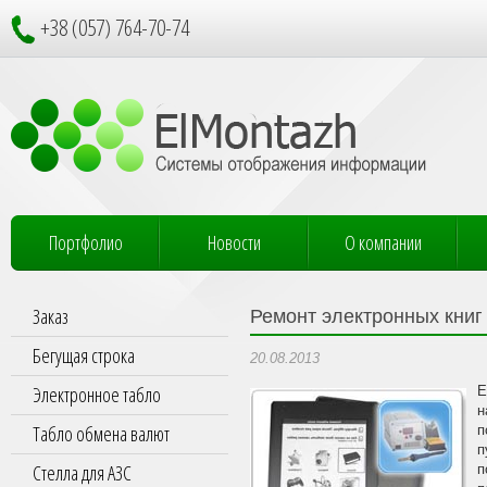
+38 (057) 764-70-74
Портфолио
Новости
О компании
Заказ
Ремонт электронных книг 
Бегущая строка
20.08.2013
Электронное табло
Е
н
Табло обмена валют
п
п
Стелла для АЗС
п