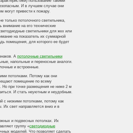
арактеристики) пользование такими
езопасным. И в лучшем случае они
ем могут привести к пожару.
 не только потолочного светильника,
ь внимание на его технические
 светодиодные светильники для жкх или
имание на показатель их суммарной
адь помещения, для которого ее будет
знаков. А
потолочные светильники
ьные, напольные и переносные аналоги.
лочные и встроенные.
ми потолками. Потому как они
свещают помещение по всему
. Но при точке размещения не ниже 2 м
иться. И стать неуютным и неудобным.
 с низкими потолками, потому как
 Их свет направляется вниз и в
яжных и подвесных потолках. Их
авляют группу «
светодиодные
ечных моделей. Что позволяет сделать