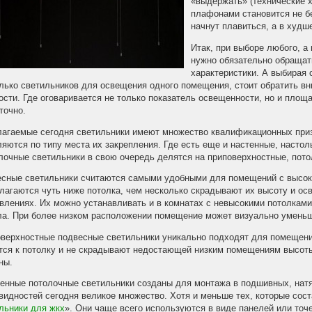
«выдержать» (технические х
плафонами становится не б
начнут плавиться, а в худш
Итак, при выборе любого, а
нужно обязательно обращат
характеристики. А выбирая
лько светильников для освещения одного помещения, стоит обратить вн
сти. Где оговаривается не только показатель освещенности, но и площ
точно.
агаемые сегодня светильники имеют множество квалификационных при
яются по типу места их закрепления. Где есть еще и настенные, настол
очные светильники в свою очередь делятся на приповерхностные, пото
сные светильники считаются самыми удобными для помещений с высоки
лагаются чуть ниже потолка, чем несколько скрадывают их высоту и о
влениях. Их можно устанавливать и в комнатах с невысокими потолками
ла. При более низком расположении помещение может визуально уменьш
верхностные подвесные светильники уникально подходят для помещений
тся к потолку и не скрадывают недостающей низким помещениям высоты.
ны.
енные потолочные светильники созданы для монтажа в подшивных, нат
видностей сегодня великое множество. Хотя и меньше тех, которые сост
льники для жкх
». Они чаще всего используются в виде панелей или точ