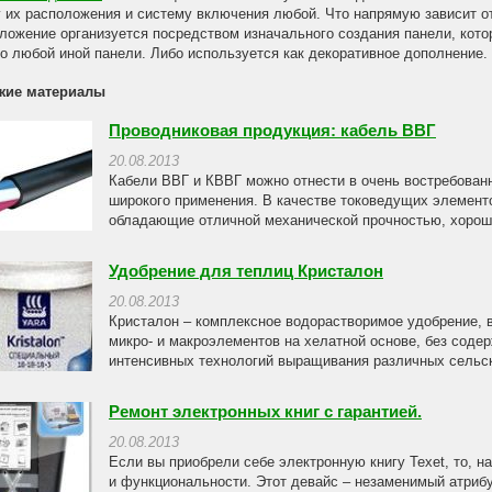
 их расположения и систему включения любой. Что напрямую зависит от
ложение организуется посредством изначального создания панели, котор
о любой иной панели. Либо используется как декоративное дополнение.
жие материалы
Проводниковая продукция: кабель ВВГ
20.08.2013
Кабели ВВГ и КВВГ можно отнести в очень востребован
широкого применения. В качестве токоведущих элемент
обладающие отличной механической прочностью, хороше
Удобрение для теплиц Кристалон
20.08.2013
Кристалон – комплексное водорастворимое удобрение, 
микро- и макроэлементов на хелатной основе, без соде
интенсивных технологий выращивания различных сельско
Ремонт электронных книг с гарантией.
20.08.2013
Если вы приобрели себе электронную книгу Texet, то, н
и функциональности. Этот девайс – незаменимый атрибут