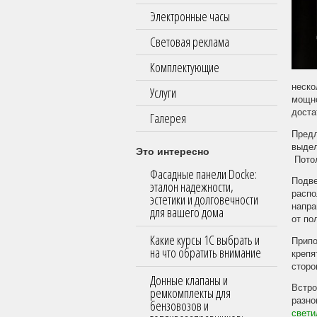
Электронные часы
Световая реклама
Комплектующие
неско
Услуги
мощно
доста
Галерея
Предл
выдел
Это интересно
Потол
Фасадные панели Docke:
Подве
эталон надежности,
распо
эстетики и долговечности
напра
для вашего дома
от по
Какие курсы 1С выбрать и
Припо
на что обратить внимание
крепя
сторо
Донные клапаны и
Встро
ремкомплекты для
разно
бензовозов и
свети