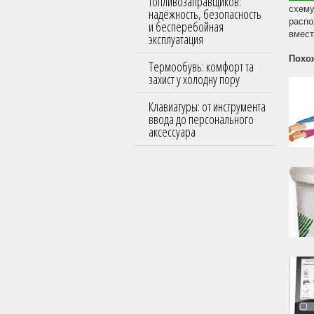
топливозаправщиков:
схему
надёжность, безопасность
распо
и бесперебойная
вмест
эксплуатация
Похо
Термообувь: комфорт та
захист у холодну пору
Клавиатуры: от инструмента
ввода до персонального
аксессуара