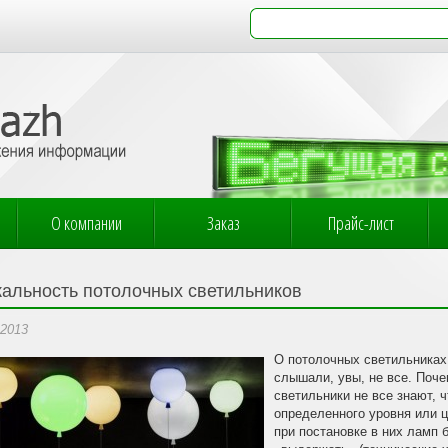
О компании
Заказ
Прайс-лист
кальность потолочных светильников
.2013
О потолочных светильниках 
слышали, увы, не все. Поче
светильники не все знают, 
определенного уровня или ц
при постановке в них ламп